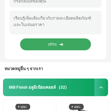
หมวดหมู่อื่น ๆ จากเรา
Mill Finish อลูมิเนียมคอยล์
(32)