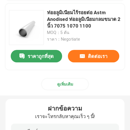
ท่ออลูมิเนียมไร้รอยต่อ Astm
Anodised ท่ออลูมิเนียมกลมขนาด 2
นิ้ว 7075 1070 1100
MOQ：5 ตัน
ราคา：Negotiate
ราคาถูกที่สุด
ติดต่อเรา
ดูเพิ่มเติม
ฝากข้อความ
เราจะโทรกลับหาคุณเร็ว ๆ นี้!