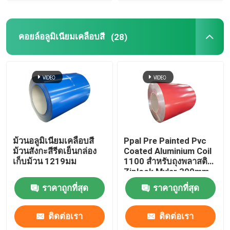
คอยล์อลูมิเนียมเคลือบสี
(28)
ม้วนอลูมิเนียมเคลือบสี
Ppal Pre Painted Pvc
ม้วนสังกะสีรีดเย็นกล่อง
Coated Aluminium Coil
เก็บม้วน 1219มม
1100 สำหรับถุงพลาสติก
Ziplock Mylar 300mm
405mm 505mm
ราคาถูกที่สุด
ราคาถูกที่สุด
ติดต่อเรา
ติดต่อเรา