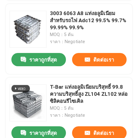
3003 6063 A8 แท่งอลูมิเนียม
สำหรับรถไฟ Adc12 99.5% 99.7%
99.99% 99.9%
MOQ：5 ตัน
ราคา：Negotiate
ราคาถูกที่สุด
ติดต่อเรา
T-Bar แท่งอลูมิเนียมบริสุทธิ์ 99.8
ความบริสุทธิ์สูง ZL104 ZL102 หล่อ
ซิลิคอนรีไซเคิล
MOQ：5 ตัน
ราคา：Negotiate
ราคาถูกที่สุด
ติดต่อเรา