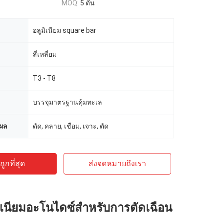
MOQ:
5 ตัน
อลูมิเนียม square bar
สี่เหลี่ยม
T3 - T8
บรรจุมาตรฐานคุ้มทะเล
ผล
ดัด, คลาย, เชื่อม, เจาะ, ตัด
ูกที่สุด
ส่งจดหมายถึงเรา
ิเนียมอะโนไดซ์สำหรับการตัดเฉือน