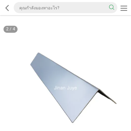
2
/
4