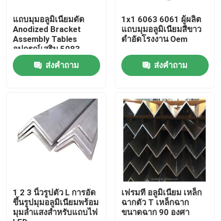
แถบมุมอลูมิเนียมดัด
1x1 6063 6061 ผู้ผลิต
ผลิตภัณฑ์
Anodized Bracket
แถบมุมอลูมิเนียมสีขาว
Assembly Tables
ดำอัดโรงงาน Oem
อุปกรณ์เสริม 5083
6061 T6
videos
ส่งคำถาม
ส่งคำถาม
Mill Finish อลูมิเนียมคอยล์
คอยล์อลูมิเนียมเคลือบสี
ม้วนอลูมิเนียมรีดเย็น
แผ่นอลูมิเนียมอัลลอยด์
1 2 3 นิ้วรูปตัว L การอัด
เฟรมที อลูมิเนียม เหล็ก
ขึ้นรูปมุมอลูมิเนียมพร้อม
ฉากตัว T เหล็กฉาก
มุมลำแสงสำหรับแถบไฟ
ขนาดฉาก 90 องศา
ท่อกลมอลูมิเนียม