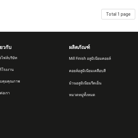
Total 1 page
ี่ยวกับ
ผลิตภัณฑ์
รไฟล์บริษัท
Mill Finish อลูมิเนียมคอยล์
วร์โรงงาน
คอยล์อลูมิเนียมเคลือบสี
บคุมคุณภาพ
ม้วนอลูมิเนียมรีดเย็น
ต่อเรา
หมวดหมู่ทั้งหมด