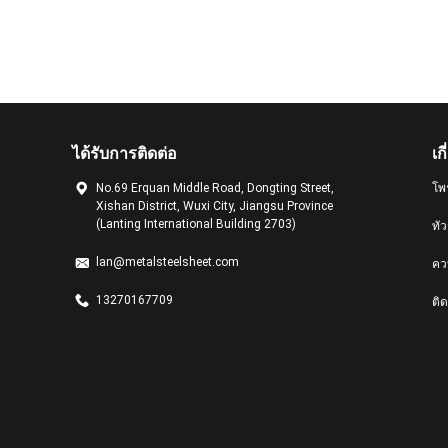
ได้รับการติดต่อ
เก
No.69 Erquan Middle Road, Dongting Street,
โพ
Xishan District, Wuxi City, Jiangsu Province
(Lanting International Building 2703)
ทั
lan@metalsteelsheet.com
คว
13270167709
ติด