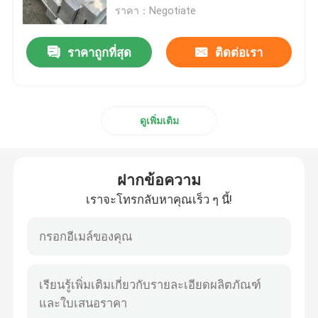
ราคา：Negotiate
แผ่นอลูมิเนียมอัลลอยด์
ราคาถูกที่สุด
ติดต่อเรา
ท่อกลมอลูมิเนียม
ดูเพิ่มเติม
แท่งอลูมิเนียมบริสุทธิ์
แท่งอลูมิเนียมแข็ง
ฝากข้อความ
เราจะโทรกลับหาคุณเร็ว ๆ นี้!
อลูมิเนียมเหลี่ยมบาร์
โปรไฟล์การอัดขึ้นรูปอลูมิเนียม
ท่อเหลี่ยมอลูมิเนียม