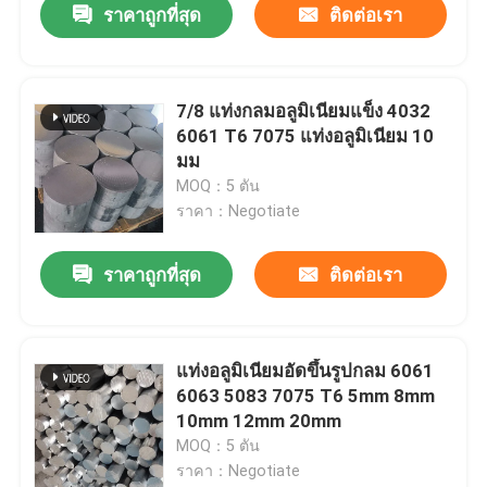
ราคาถูกที่สุด
ติดต่อเรา
7/8 แท่งกลมอลูมิเนียมแข็ง 4032
6061 T6 7075 แท่งอลูมิเนียม 10
มม
MOQ：5 ตัน
ราคา：Negotiate
ราคาถูกที่สุด
ติดต่อเรา
บ้าน
แท่งอลูมิเนียมอัดขึ้นรูปกลม 6061
6063 5083 7075 T6 5mm 8mm
ผลิตภัณฑ์
10mm 12mm 20mm
MOQ：5 ตัน
ราคา：Negotiate
วิดีโอ