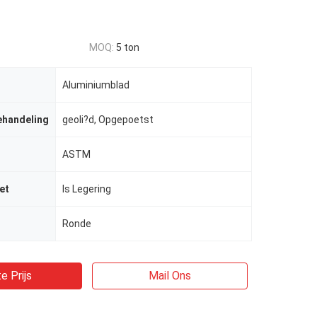
MOQ:
5 ton
Aluminiumblad
ehandeling
geoli?d, Opgepoetst
ASTM
et
Is Legering
Ronde
e Prijs
Mail Ons