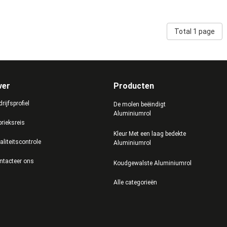
Total 1 page
ver
Producten
rijfsprofiel
De molen beëindigt
Aluminiumrol
brieksreis
Kleur Met een laag bedekte
aliteitscontrole
Aluminiumrol
ntacteer ons
Koudgewalste Aluminiumrol
Alle categorieën