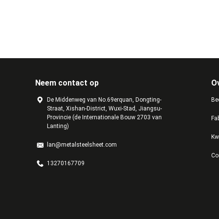
Neem contact op
O
De Middenweg van No.69erquan, Dongting-
Bed
Straat, Xishan-District, Wuxi-Stad, Jiangsu-
Provincie (de Internationale Bouw 2703 van
Fa
Lanting)
Kw
lan@metalsteelsheet.com
Co
13270167709