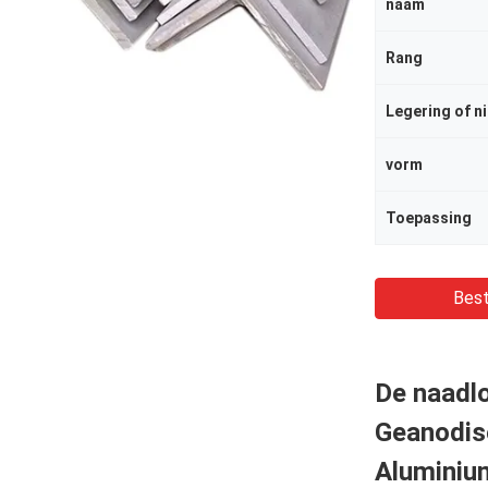
naam
Rang
Legering of ni
vorm
Toepassing
Best
De naadl
Geanodis
Aluminiu