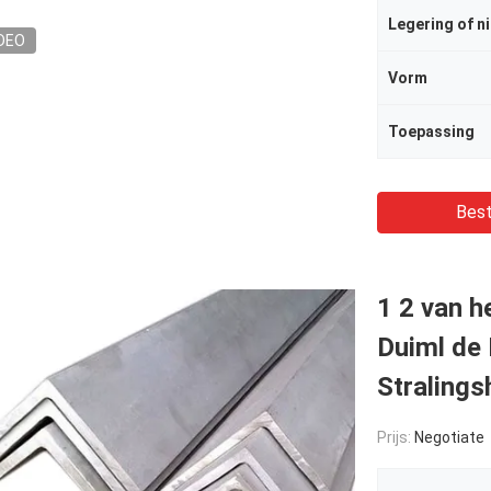
Legering of ni
DEO
Vorm
Toepassing
Best
1 2 van 
Duiml de 
Stralings
Prijs:
Negotiate