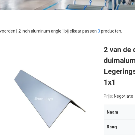
oorden [ 2 inch aluminum angle ] bij elkaar passen
3
producten.
2 van de 
duimalum
Legering
1x1
Prijs:
Negotiate
Naam
Rang