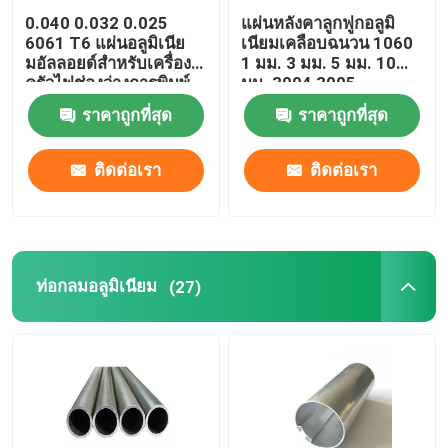
0.040 0.032 0.025
แผ่นหลังคาลูกฟูกอลูมิ
6061 T6 แผ่นอลูมิเนีย
เนียมเคลือบฉนวน 1060
มอัลลอยด์สำหรับเครื่อง
1 มม. 3 มม. 5 มม. 10
ครัวไฟช่องว่างการพิมพ์
มม. 3004 3005
ระเหิด
ราคาถูกที่สุด
ราคาถูกที่สุด
ติดต่อเรา
ติดต่อเรา
ท่อกลมอลูมิเนียม
(27)