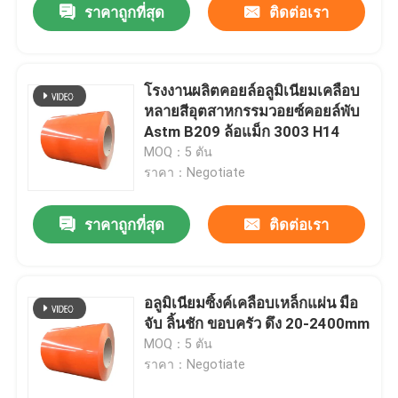
ราคาถูกที่สุด
ติดต่อเรา
โรงงานผลิตคอยล์อลูมิเนียมเคลือบ
หลายสีอุตสาหกรรมวอยซ์คอยล์พับ
Astm B209 ล้อแม็ก 3003 H14
MOQ：5 ตัน
ราคา：Negotiate
ราคาถูกที่สุด
ติดต่อเรา
บ้าน
อลูมิเนียมซิ้งค์เคลือบเหล็กแผ่น มือ
จับ ลิ้นชัก ขอบครัว ดึง 20-2400mm
ผลิตภัณฑ์
MOQ：5 ตัน
ราคา：Negotiate
วิดีโอ