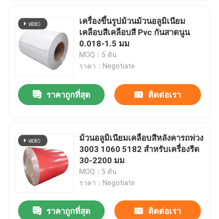
เครื่องขึ้นรูปม้วนม้วนอลูมิเนียม
เคลือบสีเคลือบสี Pvc กันสาดนูน
0.018-1.5 มม
MOQ：5 ตัน
ราคา：Negotiate
ราคาถูกที่สุด
ติดต่อเรา
ม้วนอลูมิเนียมเคลือบสีหลังคารถพ่วง
3003 1060 5182 สำหรับเครื่องรีด
30-2200 มม
MOQ：5 ตัน
ราคา：Negotiate
ราคาถูกที่สุด
ติดต่อเรา