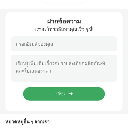
ฝากข้อความ
เราจะโทรกลับหาคุณเร็ว ๆ นี้!
หมวดหมู่อื่น ๆ จากเรา