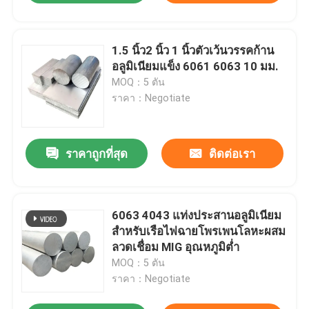
1.5 นิ้ว2 นิ้ว 1 นิ้วตัวเว้นวรรคก้าน
อลูมิเนียมแข็ง 6061 6063 10 มม.
MOQ：5 ตัน
ราคา：Negotiate
ราคาถูกที่สุด
ติดต่อเรา
6063 4043 แท่งประสานอลูมิเนียม
สำหรับเรือไฟฉายโพรเพนโลหะผสม
ลวดเชื่อม MIG อุณหภูมิต่ำ
MOQ：5 ตัน
ราคา：Negotiate