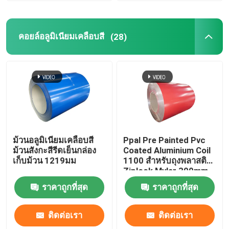
คอยล์อลูมิเนียมเคลือบสี
(28)
ม้วนอลูมิเนียมเคลือบสี
Ppal Pre Painted Pvc
ม้วนสังกะสีรีดเย็นกล่อง
Coated Aluminium Coil
เก็บม้วน 1219มม
1100 สำหรับถุงพลาสติก
Ziplock Mylar 300mm
405mm 505mm
ราคาถูกที่สุด
ราคาถูกที่สุด
ติดต่อเรา
ติดต่อเรา