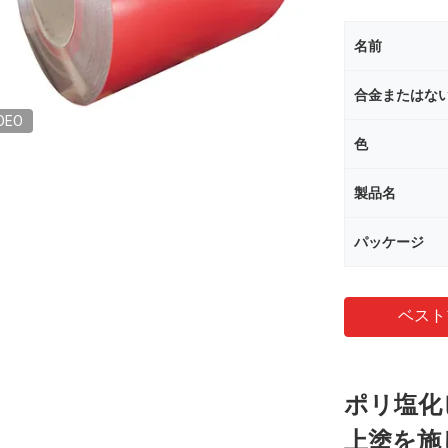
名前
合金またはな
DEO
色
製品名
パッケージ
ベスト
ポリ塩化
上塗を施