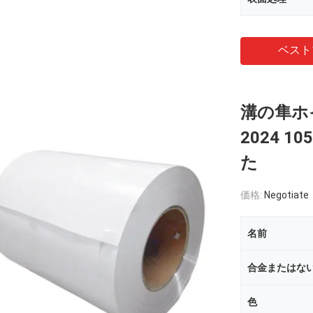
ベスト
溝の隼ホ
2024 
た
価格:
Negotiate
名前
合金またはな
色