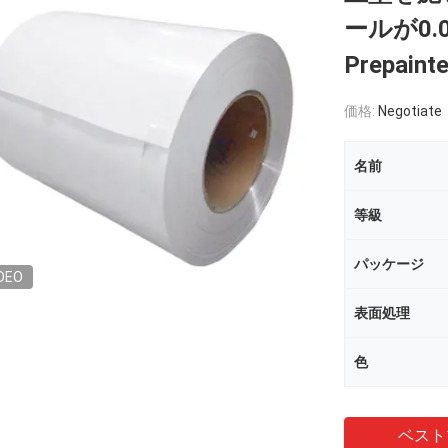
ールが0.
Prepaint
価格:
Negotiate
名前
等級
パッケージ
DEO
表面処理
色
ベスト