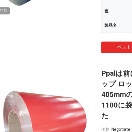
DEO
色
製品名
ベスト
Ppal
ップ ロ
405m
1100に
た
価格:
Negotiate