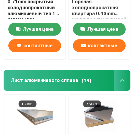
0.71mm покрытый
Горячая
холоднопрокатный
холоднопрокатная
алюминиевый тип 1
квартира 0.43mm
AS240-300
машины алюминиевой
спирального изгиба
сточной канавы
Лучшая цена
Лучшая цена
ASTM A463 катушки и
катушки алюминиевая
прокладки
делая ZN AL G550
контактные
контактные
данные
данные
Лист алюминиевого сплава
(49)