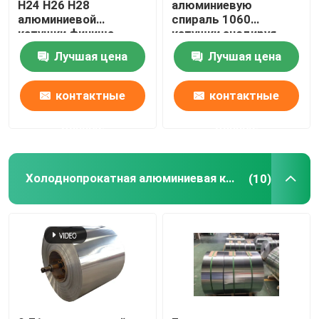
H24 H26 H28
алюминиевую
алюминиевой
спираль 1060
катушки финиша
катушки анодируя
мельницы 3003 1100-
вязка 1050 H14
Лучшая цена
Лучшая цена
H14 покрывая 0,027
покрыла Pvc 0.1-
300mm
контактные
контактные
данные
данные
Холоднопрокатная алюминиевая катушка
(10)