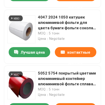
данные
4047 2024 1050 катушек
алюминиевой фольги для
цвета бумаги фольги сокола
сточной канавы покрыли
MOQ：5 тонн
Цена：Negotiate
Лучшая цена
контактные
данные
5052 5754 покрытый цветами
алюминиевый контейнер
алюминиевой фольги сплава
сточной канавы катушки на
MOQ：5 тонн
консервная банка 0.02mm-
Цена：Negotiate
350mm