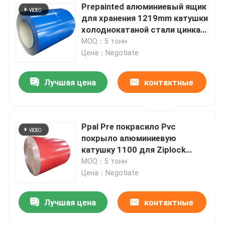
Prepainted алюминиевый ящик
для хранения 1219mm катушки
холоднокатаной стали цинка
крена катушки
MOQ：5 тонн
Цена：Negotiate
Лучшая цена
контактные
данные
Ppal Pre покрасило Pvc
покрыло алюминиевую
катушку 1100 для Ziplock
пластикового Mylar кладет
MOQ：5 тонн
300mm в мешки 405mm 505mm
Цена：Negotiate
Лучшая цена
контактные
данные