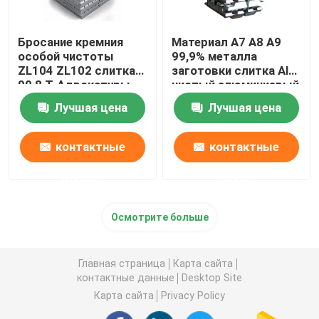
Бросание кремния
Материал A7 A8 A9
особой чистоты
99,9% металла
ZL104 ZL102 слитка
заготовки слитка Al
99,8 T-Адвокатуры
чистый алюминиевый
чистое алюминиевое
99,8% 99,7% 98%
Лучшая цена
Лучшая цена
повторно
использовало
контактные
контактные
данные
данные
Осмотрите больше
Главная страница
Карта сайта
контактные данные
Desktop Site
Карта сайта
Privacy Policy