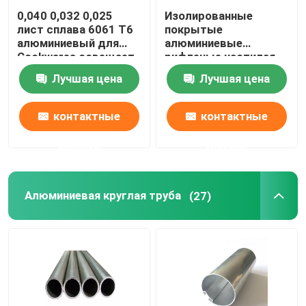
0,040 0,032 0,025
Изолированные
лист сплава 6061 T6
покрытые
алюминиевый для
алюминиевые
Cookwares освещает
рифленые настилая
пробелы печатания
крышу листы
Лучшая цена
Лучшая цена
сублимации
обшивают панелями
1060 1mm 3mm 5mm
10mm 3004 3005
контактные
контактные
данные
данные
Алюминиевая круглая труба
(27)