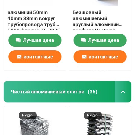
алюминий 50mm
Безшовный
40mm 38mm вокруг
алюминиевый
трубопровода трубы
круглый алюминий
5083 фланца T5 7075
профиля Heatsink
T6 для трубы масла
трубки трубы
Лучшая цена
Лучшая цена
прессовал Knurled
25mm 45mm 70mm
контактные
контактные
данные
данные
Чистый алюминиевый слиток
(36)