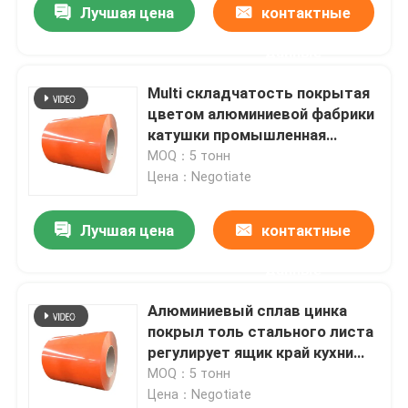
Лучшая цена
контактные
данные
Multi складчатость покрытая
цветом алюминиевой фабрики
катушки промышленная
голоса катушки Astm B209
MOQ：5 тонн
сплавляет 3003 H14
Цена：Negotiate
Лучшая цена
контактные
данные
Главная страница
Алюминиевый сплав цинка
покрыл толь стального листа
Продукция
регулирует ящик край кухни
вытягивает 20-2400mm
MOQ：5 тонн
Цена：Negotiate
Ролики