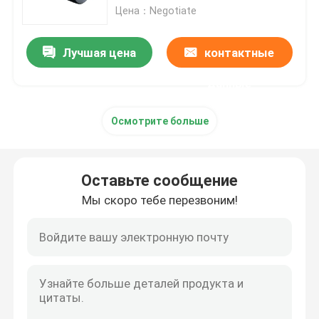
Цена：Negotiate
Лист алюминиевого сплава
Лучшая цена
контактные
Алюминиевая круглая труба
данные
Осмотрите больше
Чистый алюминиевый слиток
Твердая алюминиевая штанга
Оставьте сообщение
Мы скоро тебе перезвоним!
Алюминиевая квадратная Адвокатура
Алюминиевый профиль штранг-прессования
Алюминиевая квадратная трубка