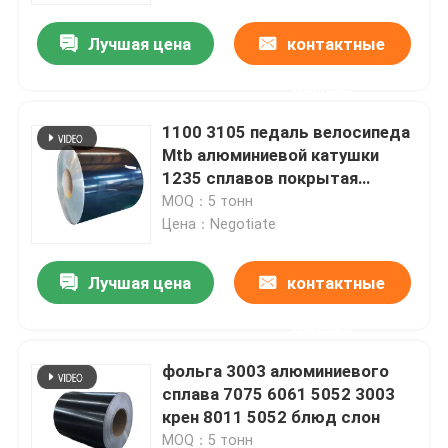
Лучшая цена
контактные
О Компании
данные
Наша фабрика
1100 3105 педаль велосипеда
Mtb алюминиевой катушки
1235 сплавов покрытая
контроль качества
цветом белая стоят вверх по
MOQ：5 тонн
мешкам с окном
Цена：Negotiate
Отправить запрос
Лучшая цена
контактные
Катушка финиша мельницы алюминиевая
данные
фольга 3003 алюминиевого
Катушка покрытая цветом алюминиевая
сплава 7075 6061 5052 3003
крен 8011 5052 блюд слон
Холоднопрокатная алюминиевая катушка
MOQ：5 тонн