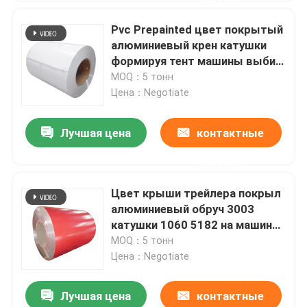
Pvc Prepainted цвет покрытый
алюминиевый крен катушки
формируя тент машины выбил
0.018-1.5mm
MOQ：5 тонн
Цена：Negotiate
Лучшая цена
контактные
данные
Цвет крыши трейлера покрыл
алюминиевый обруч 3003
катушки 1060 5182 на машина
завальцовки 30-2200mm
MOQ：5 тонн
Цена：Negotiate
Лучшая цена
контактные