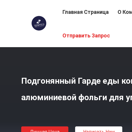
Главная Страница
О Ко
Главная Страница
/
Продукция
/
Рулон Алюминиевой 
Отправить Запрос
Подгонянный Гарде еды ко
алюминиевой фольги для у
Лучшая Цена
Написать Нам