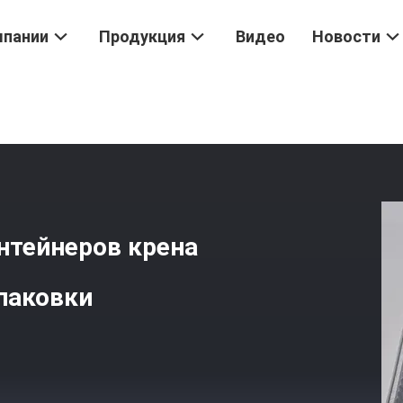
мпании
Продукция
Видео
Новости
Фольги
/
Подгонянный Гарде Еды Контейнеров Крена Алюминиево
нтейнеров крена
паковки