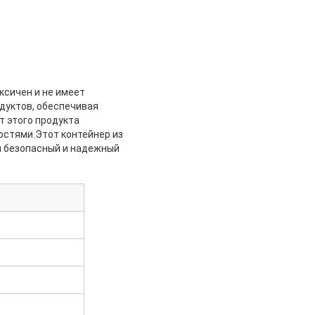
ксичен и не имеет
дуктов, обеспечивая
т этого продукта
остями.Этот контейнер из
й безопасный и надежный