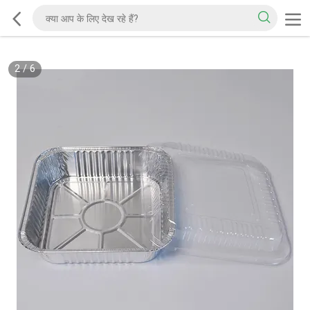
2
/
6