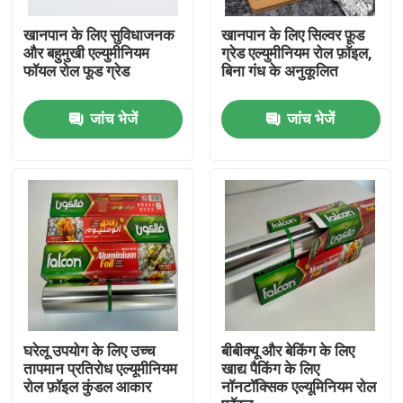
खानपान के लिए सुविधाजनक
खानपान के लिए सिल्वर फ़ूड
हमारे बारे में
और बहुमुखी एल्युमीनियम
ग्रेड एल्युमीनियम रोल फ़ॉइल,
फॉयल रोल फूड ग्रेड
बिना गंध के अनुकूलित
फैक्टरी यात्रा
जांच भेजें
जांच भेजें
गुणवत्ता नियंत्रण
एक बोली का अनुरोध
मिल खत्म एल्यूमीनियम का तार
रंग लेपित एल्यूमीनियम का तार
घरेलू उपयोग के लिए उच्च
बीबीक्यू और बेकिंग के लिए
तापमान प्रतिरोध एल्यूमीनियम
खाद्य पैकिंग के लिए
रोल फ़ॉइल कुंडल आकार
नॉनटॉक्सिक एल्यूमिनियम रोल
कोल्ड रोल्ड एल्युमिनियम कॉइल