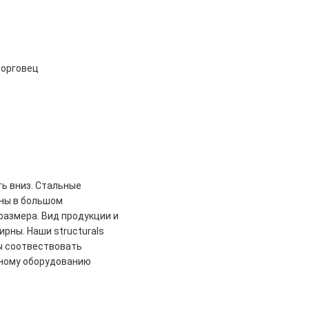
торговец
ь вниз. Стальные
ены в большом
размера. Вид продукции и
рны. Наши structurals
ы соотвествовать
нному оборудованию