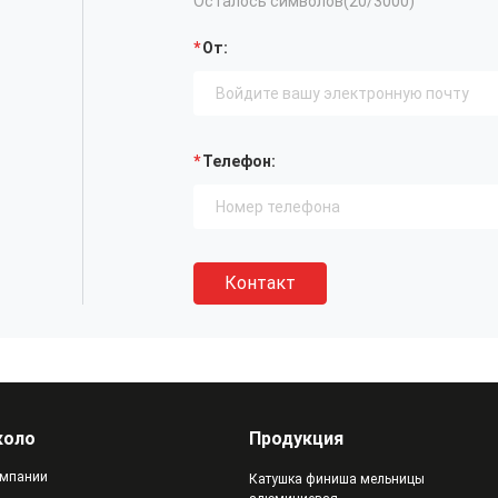
Осталось символов(
20
/3000)
От:
Телефон:
Контакт
коло
Продукция
мпании
Катушка финиша мельницы