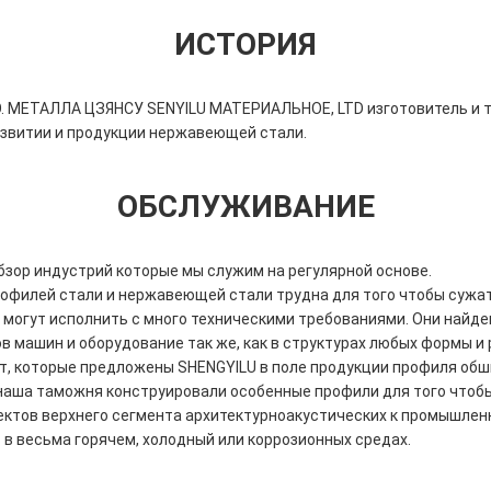
ИСТОРИЯ
O. МЕТАЛЛА ЦЗЯНСУ SENYILU МАТЕРИАЛЬНОЕ, LTD изготовитель и 
звитии и продукции нержавеющей стали.
ОБСЛУЖИВАНИЕ
бзор индустрий которые мы служим на регулярной основе.
офилей стали и нержавеющей стали трудна для того чтобы сужат
 могут исполнить с много техническими требованиями. Они найд
 машин и оборудование так же, как в структурах любых формы и 
т, которые предложены SHENGYILU в поле продукции профиля обши
наша таможня конструировали особенные профили для того чтоб
оектов верхнего сегмента архитектурноакустических к промышле
 в весьма горячем, холодный или коррозионных средах.