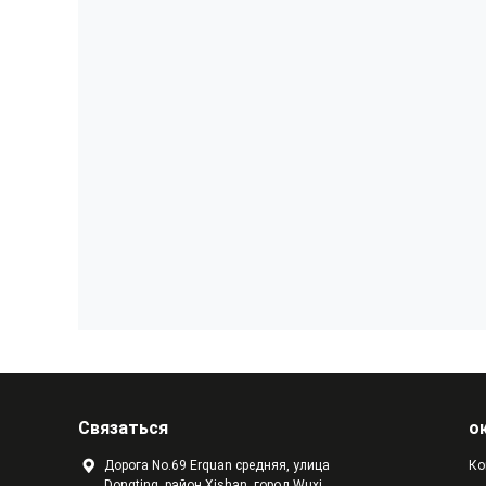
Связаться
о
Дорога No.69 Erquan средняя, улица
Ко
Dongting, район Xishan, город Wuxi,