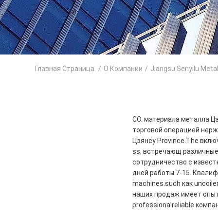
Главная Страница
/
О Компании
/
Jiangsu Senyilu Meta
CO. материала металла Цз
торговой операцией нержа
Цзянсу Province.The вклю
ss, встречающ различные
сотрудничество с известн
дней работы 7-15. Квали
machines.such как uncoil
наших продаж имеет опыт 
professionalreliable ком