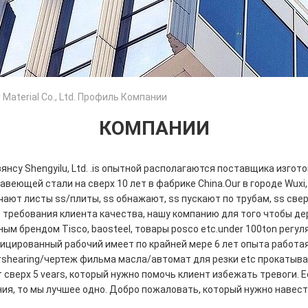
l Material Co., Ltd. Профиль Компании
КОМПАНИИ
янсу Shengyilu, Ltd. .is опытной располагаются поставщика изго
веющей стали на сверх 10 лет в фабрике China.Our в городе Wuxi
чают листы ss/плиты, ss обнажают, ss пускают по трубам, ss св
 требования клиента качества, нашу компанию для того чтобы д
ым брендом Tisco, baosteel, товары posco etc.under 100ton регу
фицированный рабочий имеет по крайней мере 6 лет опыта работа
ershearing/чертеж фильма масла/автомат для резки etc прокатыв
сверх 5 vears, который нужно помочь клиент избежать тревоги. 
пания, то мы лучшее одно. Добро пожаловать, который нужно навес