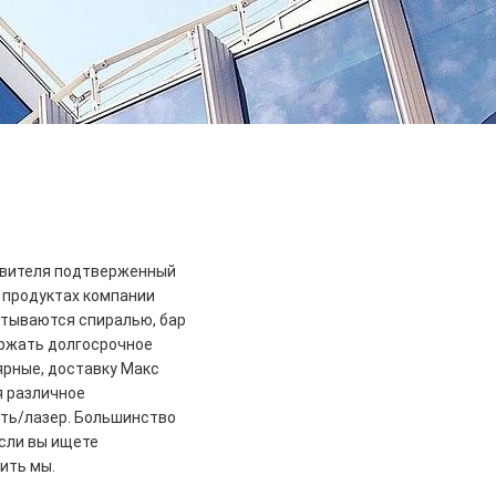
товителя подтверженный
, продуктах компании
ертываются спиралью, бар
ержать долгосрочное
лярные, доставку Макс
я различное
ать/лазер. Большинство
Если вы ищете
тить мы.