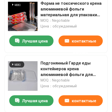
Форма не токсического крена
алюминиевой фольги
материальная для упаковки
еды снаружи
MOQ：Negotiable
Цена：обсуждаемый
Лучшая цена
контактные
данные
Подгонянный Гарде еды
контейнеров крена
алюминиевой фольги для
упаковки
MOQ：Negotiable
Цена：обсуждаемый
Лучшая цена
контактные
данные