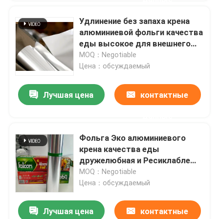
Удлинение без запаха крена
алюминиевой фольги качества
еды высокое для внешнего
общественного питания
MOQ：Negotiable
Цена：обсуждаемый
Лучшая цена
контактные
данные
Фольга Эко алюминиевого
крена качества еды
дружелюбная и Ресиклабле
для устойчивого прожития
MOQ：Negotiable
Цена：обсуждаемый
Лучшая цена
контактные