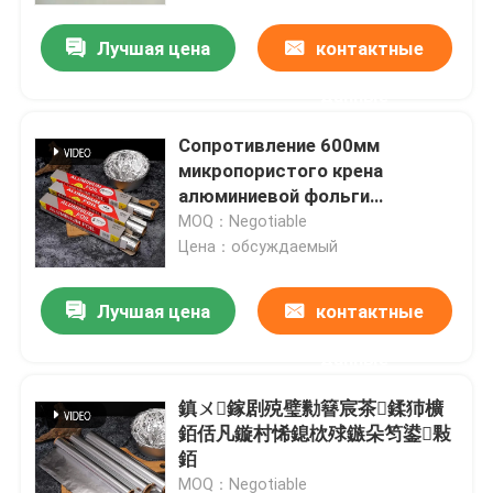
Лучшая цена
контактные
О Компании
данные
Наша фабрика
Сопротивление 600мм
микропористого крена
алюминиевой фольги
контроль качества
высокотемпературное
MOQ：Negotiable
Цена：обсуждаемый
Отправить запрос
Лучшая цена
контактные
Катушка финиша мельницы алюминиевая
данные
鎮ㄨ鎵剧殑璧勬簮宸茶鍒犻櫎
Катушка покрытая цветом алюминиевая
銆佸凡鏇村悕鎴栨殏鏃朵笉鍙敤
銆
Холоднопрокатная алюминиевая катушка
MOQ：Negotiable