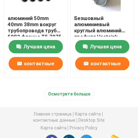
алюминий 50mm
Безшовный
40mm 38mm вокруг
алюминиевый
трубопровода трубы
круглый алюминий
5083 фланца T5 7075
профиля Heatsink
T6 для трубы масла
трубки трубы
Лучшая цена
Лучшая цена
прессовал Knurled
25mm 45mm 70mm
контактные
контактные
данные
данные
Осмотрите больше
Главная страница
Карта сайта
контактные данные
Desktop Site
Карта сайта
Privacy Policy