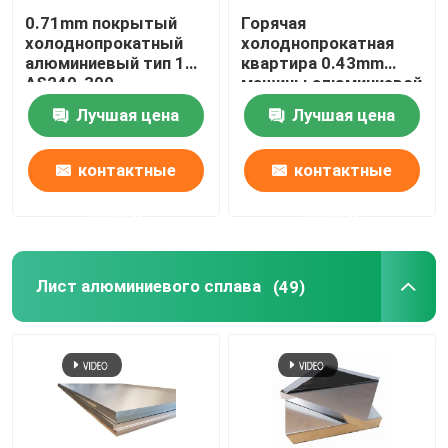
0.71mm покрытый
Горячая
холоднопрокатный
холоднопрокатная
алюминиевый тип 1
квартира 0.43mm
AS240-300
машины алюминиевой
спирального изгиба
сточной канавы
Лучшая цена
Лучшая цена
ASTM A463 катушки и
катушки алюминиевая
прокладки
делая ZN AL G550
контактные
контактные
данные
данные
Лист алюминиевого сплава
(49)