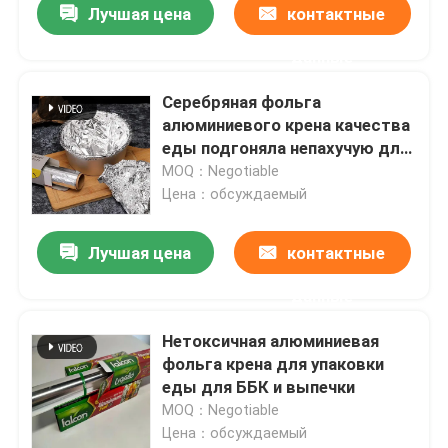
Лучшая цена
контактные
данные
Серебряная фольга
алюминиевого крена качества
еды подгоняла непахучую для
доставки еды
MOQ：Negotiable
Цена：обсуждаемый
Лучшая цена
контактные
данные
Главная страница
Нетоксичная алюминиевая
фольга крена для упаковки
Продукция
еды для ББК и выпечки
MOQ：Negotiable
Цена：обсуждаемый
Ролики