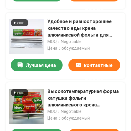
данные
Удобное и разностороннее
качество еды крена
алюминиевой фольги для
общественного питания
MOQ：Negotiable
Цена：обсуждаемый
Лучшая цена
контактные
данные
Высокотемпературная форма
катушки фольги
алюминиевого крена
сопротивления для
MOQ：Negotiable
домочадца
Цена：обсуждаемый