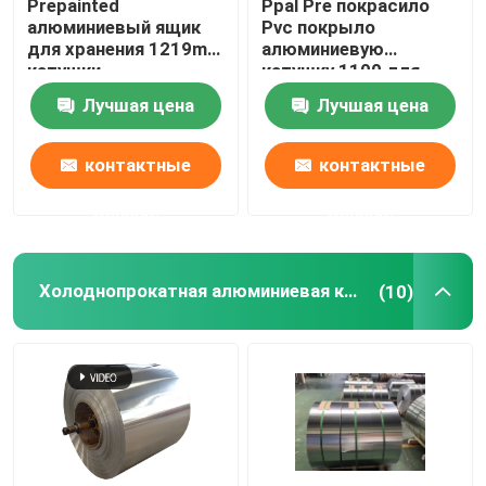
Prepainted
Ppal Pre покрасило
алюминиевый ящик
Pvc покрыло
для хранения 1219mm
алюминиевую
катушки
катушку 1100 для
холоднокатаной
Ziplock пластикового
Лучшая цена
Лучшая цена
стали цинка крена
Mylar кладет 300mm в
катушки
мешки 405mm 505mm
контактные
контактные
данные
данные
Холоднопрокатная алюминиевая катушка
(10)