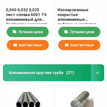
0,040 0,032 0,025
Изолированные
лист сплава 6061 T6
покрытые
алюминиевый для
алюминиевые
Cookwares освещает
рифленые настилая
пробелы печатания
крышу листы
Лучшая цена
Лучшая цена
сублимации
обшивают панелями
1060 1mm 3mm 5mm
10mm 3004 3005
контактные
контактные
данные
данные
Алюминиевая круглая труба
(27)