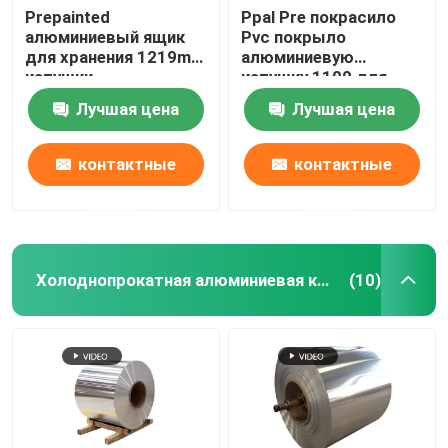
Prepainted
Ppal Pre покрасило
алюминиевый ящик
Pvc покрыло
для хранения 1219mm
алюминиевую
катушки
катушку 1100 для
холоднокатаной
Ziplock пластикового
Лучшая цена
Лучшая цена
стали цинка крена
Mylar кладет 300mm в
катушки
мешки 405mm 505mm
контактные
контактные
данные
данные
Холоднопрокатная алюминиевая катушка
(10)