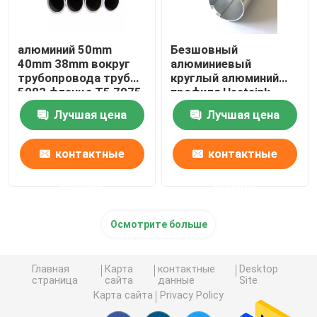
алюминий 50mm
Безшовный
40mm 38mm вокруг
алюминиевый
трубопровода трубы
круглый алюминий
5083 фланца T5 7075
профиля Heatsink
T6 для трубы масла
трубки трубы
Лучшая цена
Лучшая цена
прессовал Knurled
25mm 45mm 70mm
контактные
контактные
данные
данные
Осмотрите больше
Главная
Карта
контактные
Desktop
страница
сайта
данные
Site
Карта сайта
Privacy Policy