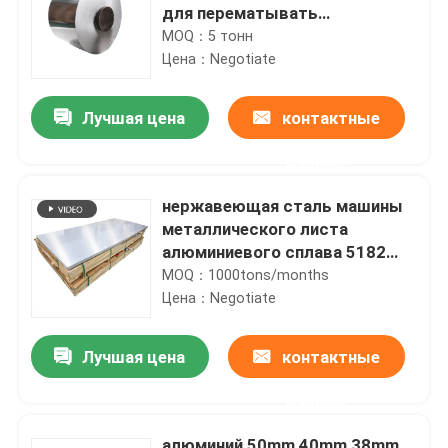
для перематывать
конструкции бумаги машины
MOQ：5 тонн
Цена：Negotiate
Лучшая цена
контактные
данные
нержавеющая сталь машины
металлического листа
алюминиевого сплава 5182
6061 4047 на конструкция
MOQ：1000tons/months
0.4mm
Цена：Negotiate
Лучшая цена
контактные
данные
алюминий 50mm 40mm 38mm