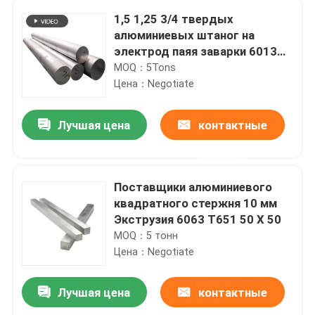
1,5 1,25 3/4 твердых
алюминиевых штаног на
электрод паяя заварки 6013
7075 6061 T6
MOQ：5Tons
Цена：Negotiate
Лучшая цена
контактные
данные
Поставщики алюминиевого
квадратного стержня 10 мм
Экструзия 6063 T651 50 X 50
Главная страница
MOQ：5 тонн
Цена：Negotiate
Продукция
Лучшая цена
контактные
6 дюймов 4 дюйма 2 трубы трубопровода дюйма делать мебели стены 7075 алюминиевых гибких тонких T6
Ролики