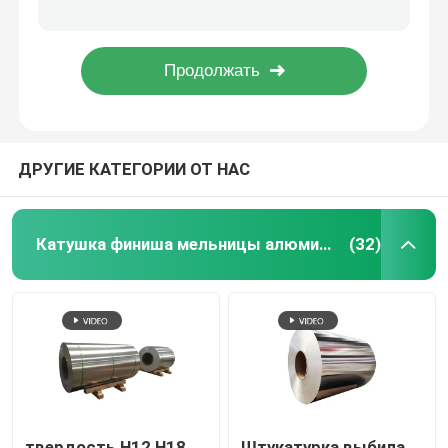
Lme зарегистрировало алюминиевого поставщика строительного материала отливки слитка A7 A380 99,7
6063 3003 прессовали слитки Adc12 алюминиевой консервной банки штабелируя ISO робота
Лист алюминиевого сплава
Слиток сплавов чистый алюминиевый сдает в утиль бронзовые 99,7% 99,8% 99,9% Adc 12
3000 серий 1lb повторно использованной особой чистотой слитка A7 Lme 1 фунта чистой алюминиевой прессовала
Алюминиевая круглая труба
ДРУГИЕ КАТЕГОРИИ ОТ НАС
Чистый алюминиевый слиток
Твердая алюминиевая штанга
Катушка финиша мельницы алюминиевая
(32)
Алюминиевая квадратная Адвокатура
Алюминиевый профиль штранг-прессования
Алюминиевая квадратная трубка
твердость H12 H18
Штукатурка выбила