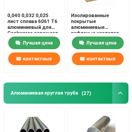
0,040 0,032 0,025
Изолированные
лист сплава 6061 T6
покрытые
алюминиевый для
алюминиевые
Cookwares освещает
рифленые настилая
пробелы печатания
крышу листы
Лучшая цена
Лучшая цена
сублимации
обшивают панелями
1060 1mm 3mm 5mm
10mm 3004 3005
контактные
контактные
данные
данные
Алюминиевая круглая труба
(27)