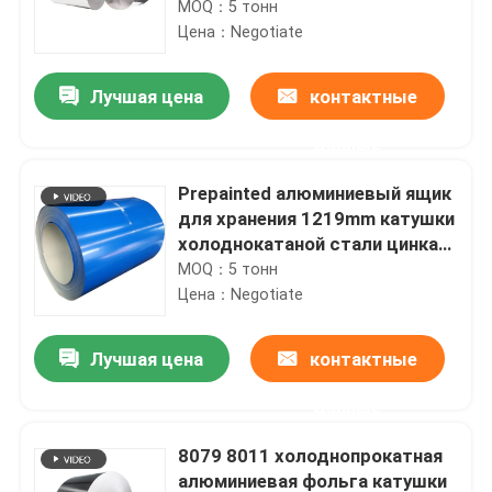
датчик 1100 Alume 26 1060
MOQ：5 тонн
1050 0.15-6.0mm
Цена：Negotiate
Лучшая цена
контактные
данные
Prepainted алюминиевый ящик
для хранения 1219mm катушки
холоднокатаной стали цинка
крена катушки
MOQ：5 тонн
Цена：Negotiate
Лучшая цена
контактные
данные
8079 8011 холоднопрокатная
алюминиевая фольга катушки