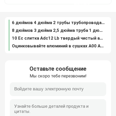
8 дюймов 3 дюйма 2,5 дюйма труба 1 дюйма Bendable алюминиевая сплавляет серебряное черное 150Mm 6063 полив T5 T6
данные
10 Ec слитка Adc12 Lb твердый чистый алюминиевый ранг 99,7% 91% - 98%
О Компании
Оцинковывайте алюминий в сушках A00 A7 A356 2 для индустрии магния отливки 99,7
Цены lme слитка 99,7 чистого алюминиевого слитка ADC 12 основные алюминиевые для переплавлять
Основной слиток 99,7 Lme A8 A7 алюминиевый связал и обеспечил
Наша фабрика
Слиток сплава Adc12 чистого алюминиевого слитка штранг-прессования основной 997 46000
Слиток Adc12 A7 Z12 99,7% сплава алюминия цинка особой чистоты 99,8% 99,9%
контроль качества
Отполированный переплавьте чистый алюминиевый сплав Стихарь AlB3 AlB5 AlB8 мастерского сплава бора ранга A7 A8 слитка
Слиток 99,7 t A6 чистый алюминиевый 99,5% 99,99% 99,9% утиль ADC12 4-1
Отправить запрос
Оставьте сообщение
Материал A7 A8 A9 99,9% металла заготовки слитка Al чистый алюминиевый 99,8% 99,7% 98%
Мы скоро тебе перезвоним!
98 чистых алюминиевых слитков A380 96 97 99,7 99,85% 99,9% A7 A8 Ac2b основных
Катушка финиша мельницы алюминиевая
Изготовитель 99,7% ранга слитка A7 A8 Lme алюминиевый 99,8% Adc12
Машина основного 99,99% алюминиевого слитка слитков 99.7%A7 цены слитка самого лучшего оптового алюминиевого алюминиевого штабелируя
Катушка покрытая цветом алюминиевая
1kg алюминиевый слиток 6063 A380 A360 A356 ADC12 99,7%
Поставщик слитка 99,7 A380 A360 A356 ADC12 A7 руководства алюминиевый для конструкции
Холоднопрокатная алюминиевая катушка