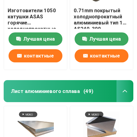
Изготовители 1050
0.71mm покрытый
катушки ASAS
холоднопрокатный
горячие
алюминиевый тип 1
холоднопрокатные
AS240-300
алюминиевые 4047
спирального изгиба
Лучшая цена
Лучшая цена
7023 украшение
ASTM A463 катушки и
тонкий AA 1110
прокладки
контактные
контактные
данные
данные
Лист алюминиевого сплава
(49)