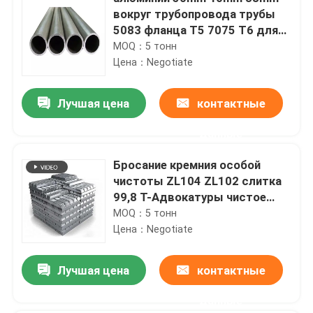
вокруг трубопровода трубы
5083 фланца T5 7075 T6 для
трубы масла
MOQ：5 тонн
Цена：Negotiate
Лучшая цена
контактные
данные
Бросание кремния особой
чистоты ZL104 ZL102 слитка
99,8 T-Адвокатуры чистое
алюминиевое повторно
MOQ：5 тонн
использовало
Цена：Negotiate
Лучшая цена
контактные
данные