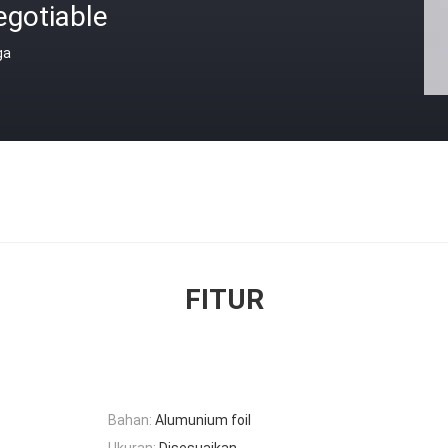
egotiable
ga
FITUR
Bahan:
Alumunium foil
Ukuran:
Disesuaikan