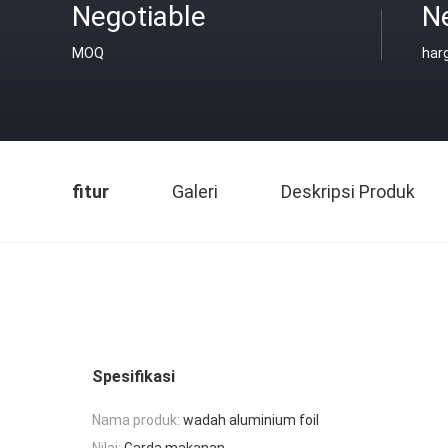
Negotiable
N
MOQ
har
fitur
Galeri
Deskripsi Produk
Spesifikasi
Nama produk:
wadah aluminium foil
Nilai:
Garda makanan