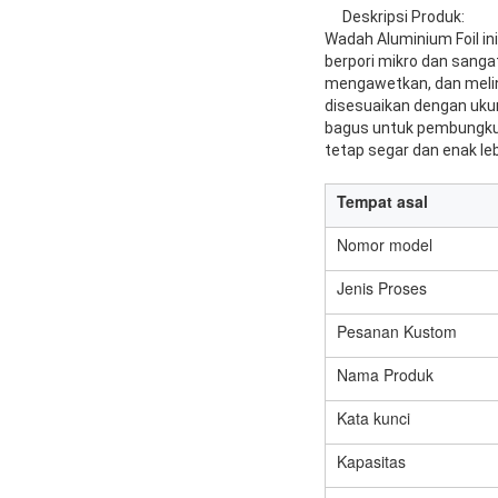
Deskripsi Produk:
Wadah Aluminium Foil ini
berpori mikro dan sang
mengawetkan, dan melind
disesuaikan dengan ukur
bagus untuk pembungku
tetap segar dan enak leb
Tempat asal
Nomor model
Jenis Proses
Pesanan Kustom
Nama Produk
Kata kunci
Kapasitas