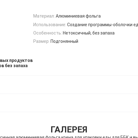
Материал:
Алюминиевая фольга
Использование:
Создание программы-оболочки е
Особенность:
Нетоксичный, без запаха
Размер:
Подгонянный
евых продуктов
в без запаха
ГАЛЕРЕЯ
сичная алюминиевая фольга крена для упаковки еды для ББК и в