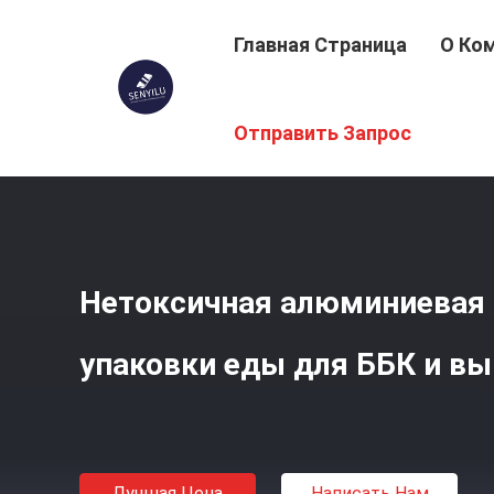
Главная Страница
О Ко
Главная Страница
/
Продукция
/
Рулон Алюминиевой 
Отправить Запрос
Нетоксичная алюминиевая 
упаковки еды для ББК и в
Лучшая Цена
Написать Нам