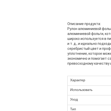
Описание продукта:
Рулон алюминиевой фольг
алюминиевой фольги, кот
широко используется в п
и т. д., и идеально под
серебристый цвет и проф
уплотнение, которое мож
экономично и помогает с
превосходному качеству 
Характер
Использовать
Уход
Тип