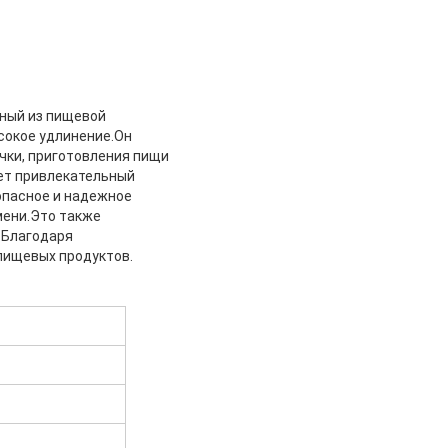
нный из пищевой
сокое удлинение.Он
ечки, приготовления пищи
еет привлекательный
опасное и надежное
мени.Это также
.Благодаря
пищевых продуктов.