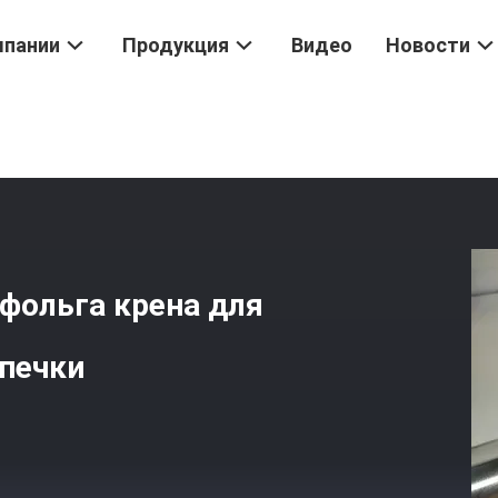
мпании
Продукция
Видео
Новости
Фольги
/
Нетоксичная Алюминиевая Фольга Крена Для Упаковки Е
фольга крена для
ыпечки