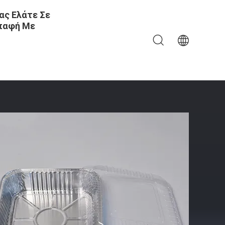
ας Ελάτε Σε
παφή Με
Για Συσκευασία