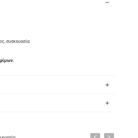
ος, συσκευασία
,
οφίμων
κευασία