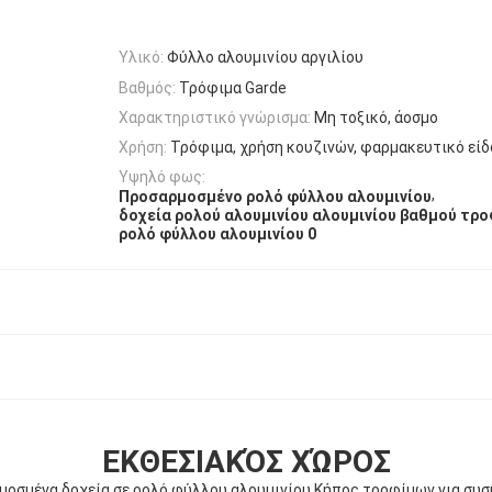
Υλικό:
Φύλλο αλουμινίου αργιλίου
Βαθμός:
Τρόφιμα Garde
Χαρακτηριστικό γνώρισμα:
Μη τοξικό, άοσμο
Χρήση:
Τρόφιμα, χρήση κουζινών, φαρμακευτικό είδ
Υψηλό φως:
,
Προσαρμοσμένο ρολό φύλλου αλουμινίου
δοχεία ρολού αλουμινίου αλουμινίου βαθμού τρ
ρολό φύλλου αλουμινίου 0
ΕΚΘΕΣΙΑΚΌΣ ΧΏΡΟΣ
μοσμένα δοχεία σε ρολό φύλλου αλουμινίου Κήπος τροφίμων για συσ