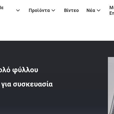
Με
Μ
Προϊόντα
Βίντεο
Νέα
Ε
Προσαρμοσμένα Δοχεία Σε Ρολό Φύλλου Αλουμινίου Κήπος Τροφίμων 
ολό φύλλου
 για συσκευασία