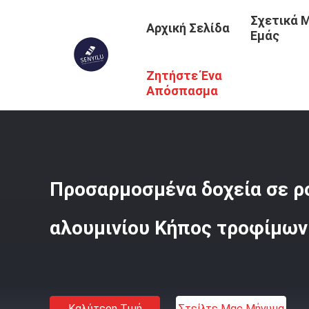
Σχετικά 
Αρχική Σελίδα
Εμάς
Ζητήστε Ένα
Αρχική Σελίδα
/
Προϊόντα
/
Ρολό Φύλλου Αλουμινίου
/
Απόσπασμα
Προσαρμοσμένα δοχεία σε ρ
αλουμινίου Κήπος τροφίμων
Καλύτερη Τιμή
Στείλτε Μας Μήνυμα