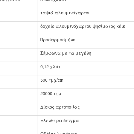
ς
ταψιά αλουμινόχαρτου
δοχείο αλουμινόχαρτου ψησίματος κέικ
Προσαρμοσμένο
Σύμφωνα με τα μεγέθη
0,12 χλστ
500 τμχ/ctn
20000 τεμ
Δίσκος αρτοποιίας
Ελεύθερα δείγμα
OEM καλωσόρισε