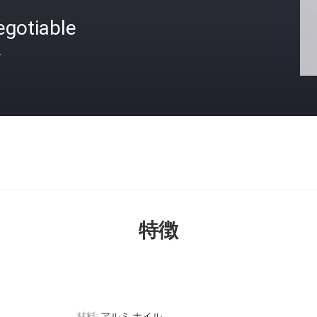
egotiable
格
特徴
材料:
アルミ ホイル