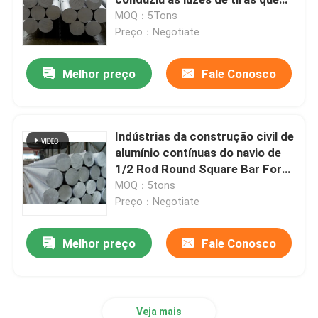
moldam o círculo
MOQ：5Tons
Preço：Negotiate
Rolo de Folha de Alumínio
Melhor preço
Fale Conosco
Barra de ângulo de alumínio
Indústrias da construção civil de
alumínio contínuas do navio de
1/2 Rod Round Square Bar For
5052 5086
MOQ：5tons
Preço：Negotiate
Melhor preço
Fale Conosco
Veja mais