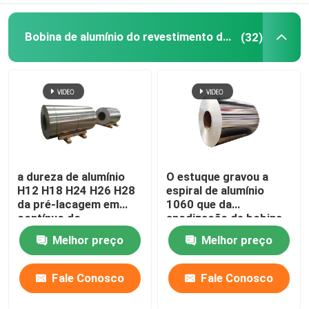
Bobina de alumínio do revestimento do moinho
(32)
a dureza de alumínio
O estuque gravou a
H12 H18 H24 H26 H28
espiral de alumínio
da pré-lacagem em
1060 que da
contínuo do
anodização de bobina
revestimento do
o emperramento 1050
Melhor preço
Melhor preço
moinho 3003 1100-
H14 revestiu Pvc 0.1-
H14 laminou 0,027
300mm
Fale Conosco
Fale Conosco