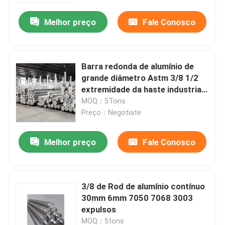
Melhor preço
Fale Conosco
Quem Somos
Fábrica
Barra redonda de alumínio de
grande diâmetro Astm 3/8 1/2
extremidade da haste industrial
Controle de Qualidade
T3 4032
MOQ：5Tons
Preço：Negotiate
Pedir um orçamento
Melhor preço
Fale Conosco
Bobina de alumínio do revestimento do moinho
3/8 de Rod de alumínio contínuo
Bobina de alumínio revestida da cor
30mm 6mm 7050 7068 3003
expulsos
Bobina de alumínio laminada
MOQ：5tons