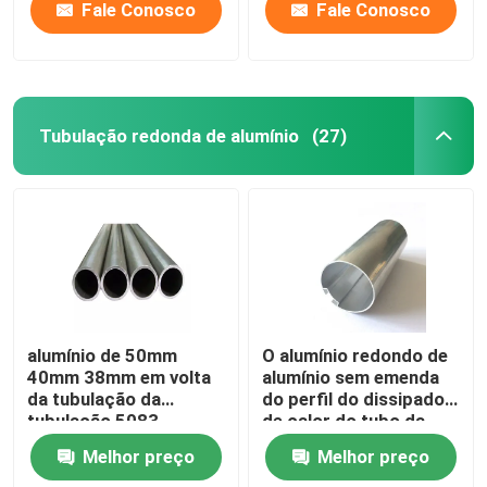
Fale Conosco
Fale Conosco
Tubulação redonda de alumínio
(27)
alumínio de 50mm
O alumínio redondo de
40mm 38mm em volta
alumínio sem emenda
da tubulação da
do perfil do dissipador
tubulação 5083
de calor do tubo da
flanges T5 7075 T6
tubulação expulsou
Melhor preço
Melhor preço
para a tubulação de
25mm serrilhados
óleo
45mm 70mm