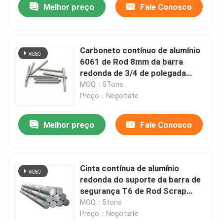
Melhor preço
Fale Conosco
Carboneto contínuo de alumínio
6061 de Rod 8mm da barra
redonda de 3/4 de polegada
6063 7075 T6
MOQ：5Tons
Preço：Negotiate
Melhor preço
Fale Conosco
Casa
Cinta contínua de alumínio
redonda do suporte da barra de
Produtos
segurança T6 de Rod Scrap
7075 para a aviação
MOQ：5tons
Preço：Negotiate
Vídeos