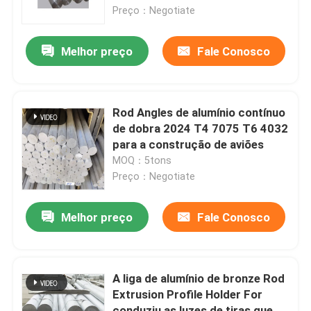
Preço：Negotiate
Folha da liga de alumínio
Melhor preço
Fale Conosco
Tubulação redonda de alumínio
Rod Angles de alumínio contínuo
Lingote de alumínio puro
de dobra 2024 T4 7075 T6 4032
para a construção de aviões
MOQ：5tons
Rod de alumínio contínuo
Preço：Negotiate
Barra quadrada de alumínio
Melhor preço
Fale Conosco
Perfil de alumínio da extrusão
A liga de alumínio de bronze Rod
Extrusion Profile Holder For
Tubo quadrado de alumínio
conduziu as luzes de tiras que