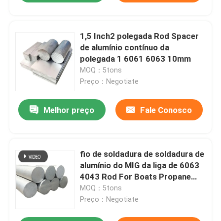
1,5 Inch2 polegada Rod Spacer
de alumínio contínuo da
polegada 1 6061 6063 10mm
MOQ：5tons
Preço：Negotiate
Melhor preço
Fale Conosco
fio de soldadura de soldadura de
alumínio do MIG da liga de 6063
4043 Rod For Boats Propane
Torch de baixa temperatura
MOQ：5tons
Preço：Negotiate