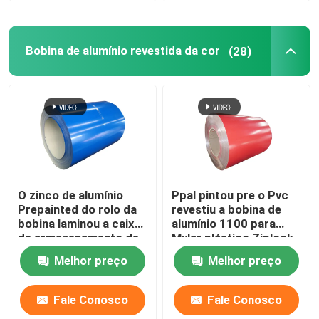
Bobina de alumínio revestida da cor
(28)
O zinco de alumínio
Ppal pintou pre o Pvc
Prepainted do rolo da
revestiu a bobina de
bobina laminou a caixa
alumínio 1100 para
de armazenamento de
Mylar plástico Ziplock
aço 1219mm da bobina
ensaca 300mm 405mm
Melhor preço
Melhor preço
505mm
Fale Conosco
Fale Conosco