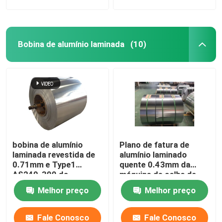
Bobina de alumínio laminada
(10)
bobina de alumínio
Plano de fatura de
laminada revestida de
alumínio laminado
0.71mm e Type1
quente 0.43mm da
AS240-300 do
máquina da calha de
emperramento espiral
alumínio da bobina ZN
Melhor preço
Melhor preço
ASTM A463 da tira
do AL G550
Fale Conosco
Fale Conosco