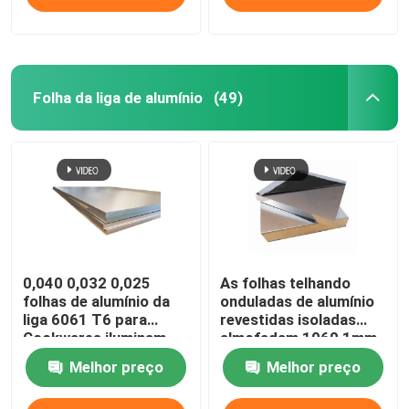
Folha da liga de alumínio
(49)
0,040 0,032 0,025
As folhas telhando
folhas de alumínio da
onduladas de alumínio
liga 6061 T6 para
revestidas isoladas
Cookwares iluminam
almofadam 1060 1mm
placas da impressão
3mm 5mm 10mm 3004
Melhor preço
Melhor preço
da sublimação
3005