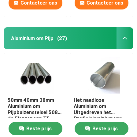
Contacteer ons
Contacteer ons
Aluminium om Pijp
(27)
50mm 40mm 38mm
Het naadloze
Aluminium om
Aluminium om
Pijpbuizenstelsel 5083
Uitgedreven het
de Flenzen van T5
Profielaluminium van
7075 T6 voor
Heatsink van de
Beste prijs
Beste prijs
Olieleiding
Pijpbuis kartelde 25mm
45mm 70mm