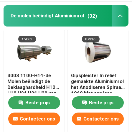
De molen beëindigt Aluminiumrol
(32)
3003 1100-H14-de
Gipspleister In reliëf
Molen beëindigt de
gemaakte Aluminiumrol
Deklaaghardheid H12
het Anodiseren Spiraal
H18 H24 H26 H28 van
1060 Met een laag
de Aluminiumrol
bedekt Pvc 0.1300mm
Beste prijs
Beste prijs
koudwalste 0,027
van 1050 H14 Band
Contacteer ons
Contacteer ons