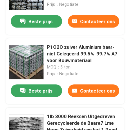
Prijs：Negotiate
Het Blad van de aluminiumlegering
Beste prijs
Contacteer ons
Aluminium om Pijp
P1O2O zuiver Aluminium baar-
Zuivere Aluminiumbaar
niet Gelegeerd 99.5%-99.7% A7
voor Bouwmateriaal
MOQ：5 ton
Stevige Aluminiumstaaf
Prijs：Negotiate
Aluminium Vierkante Bar
Beste prijs
Contacteer ons
Het Profiel van de aluminiumuitdrijving
1lb 3000 Reeksen Uitgedreven
Gerecycleerde de Baara7 Lme
Aluminium Vierkante Buis
Hoge Zuiverheid van het 1 Pond