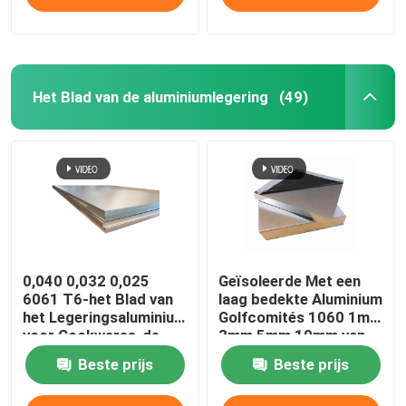
Het Blad van de aluminiumlegering
(49)
0,040 0,032 0,025
Geïsoleerde Met een
6061 T6-het Blad van
laag bedekte Aluminium
het Legeringsaluminium
Golfcomités 1060 1mm
voor Cookwares-de
3mm 5mm 10mm van
Drukspaties van de
Dakwerkbladen 3004
Beste prijs
Beste prijs
Lichtensublimatie
3005