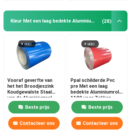
Kleur Met een laag bedekte Aluminiumrol
(28)
Vooraf geverfte van
Ppal schilderde Pvc
het het Broodjeszink
pre Met een laag
Koudgewalste Staal
bedekte Aluminiumrol
van de Aluminiumrol
1100 voor Zakken
van de de Rolopslag
300mm 405mm
Beste prijs
Beste prijs
Doos 1219mm
505mm van
Ritssluitings Plastic
Mylar
Contacteer ons
Contacteer ons