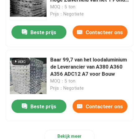
Zuivere Aluminium
MOQ：5 ton
Prijs：Negotiate
Aluminiumfolie rol
Beste prijs
Contacteer ons
De bar van de aluminiumhoek
Baar 99,7 van het loodaluminium
de Leverancier van A380 A360
A356 ADC12 A7 voor Bouw
MOQ：5 ton
Prijs：Negotiate
Beste prijs
Contacteer ons
Bekijk meer