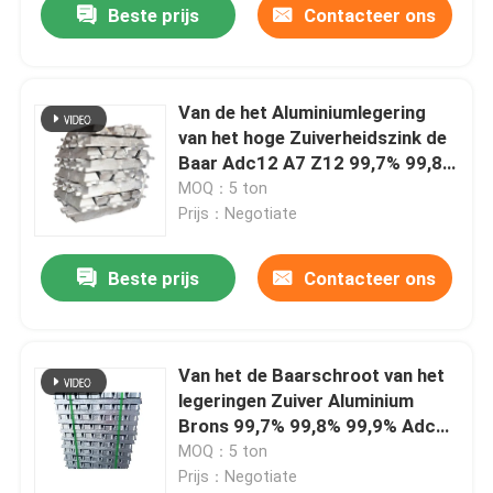
Beste prijs
Contacteer ons
Van de het Aluminiumlegering
van het hoge Zuiverheidszink de
Baar Adc12 A7 Z12 99,7% 99,8%
99,9%
MOQ：5 ton
Prijs：Negotiate
Beste prijs
Contacteer ons
Thuis
Van het de Baarschroot van het
legeringen Zuiver Aluminium
Producten
Brons 99,7% 99,8% 99,9% Adc
12
MOQ：5 ton
Prijs：Negotiate
Videos