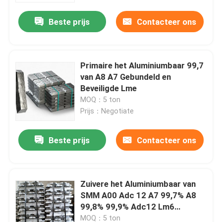
Beste prijs
Contacteer ons
Over ons
Fabrieksreis
Primaire het Aluminiumbaar 99,7
van A8 A7 Gebundeld en
Beveiligde Lme
Kwaliteitscontrole
MOQ：5 ton
Prijs：Negotiate
Vraag een offerte aan
Beste prijs
Contacteer ons
De molen beëindigt Aluminiumrol
Zuivere het Aluminiumbaar van
Kleur Met een laag bedekte Aluminiumrol
SMM A00 Adc 12 A7 99,7% A8
99,8% 99,9% Adc12 Lm6
Koudgewalste Aluminiumrol
Aluminiumlegering
MOQ：5 ton