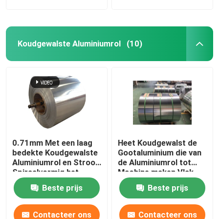
Koudgewalste Aluminiumrol
(10)
0.71mm Met een laag
Heet Koudgewalst de
bedekte Koudgewalste
Gootaluminium die van
Aluminiumrol en Strook
de Aluminiumrol tot
Spiraalvormig het
Machine maken Vlak
Binden ASTM A463
0.43mm G550 AL Zn
Beste prijs
Beste prijs
Type 1 AS240-300
Contacteer ons
Contacteer ons