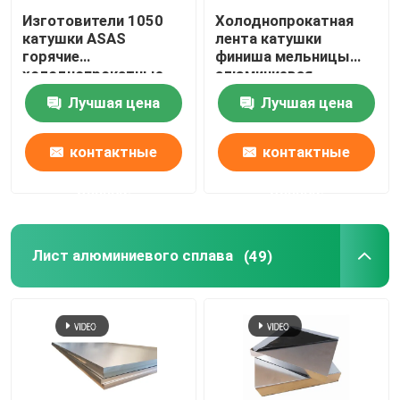
Изготовители 1050
Холоднопрокатная
катушки ASAS
лента катушки
горячие
финиша мельницы
холоднопрокатные
алюминиевая
алюминиевые 4047
настилая крышу цинк
Лучшая цена
Лучшая цена
7023 украшение
275g/M2 Cnc листа
тонкий AA 1110
подвергая
механической
контактные
контактные
обработке
данные
данные
Лист алюминиевого сплава
(49)