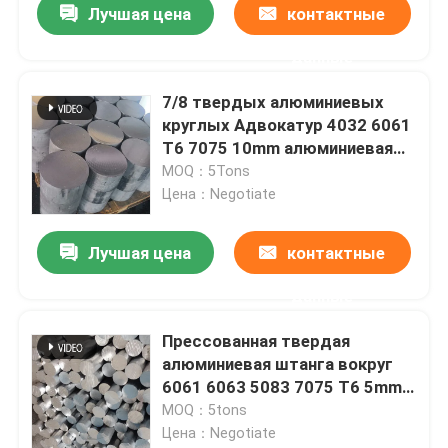
Лучшая цена
контактные
данные
7/8 твердых алюминиевых
круглых Адвокатур 4032 6061
T6 7075 10mm алюминиевая
штанга
MOQ：5Tons
Цена：Negotiate
Лучшая цена
контактные
данные
Главная страница
Прессованная твердая
алюминиевая штанга вокруг
Продукция
6061 6063 5083 7075 T6 5mm
8mm 10mm 12mm 20mm
MOQ：5tons
Цена：Negotiate
Ролики