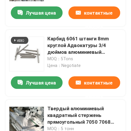
Лучшая цена
контактные
О Компании
данные
Наша фабрика
Карбид 6061 штанги 8mm
круглой Адвокатуры 3/4
дюймов алюминиевый
контроль качества
твердый 6063 7075 T6
MOQ：5Tons
Цена：Negotiate
Отправить запрос
Лучшая цена
контактные
Катушка финиша мельницы алюминиевая
данные
Твердый алюминиевый
Катушка покрытая цветом алюминиевая
квадратный стержень
прямоугольный 7050 7068
Холоднопрокатная алюминиевая катушка
7075 7351 6063 6082 сплав
MOQ：5 тонн