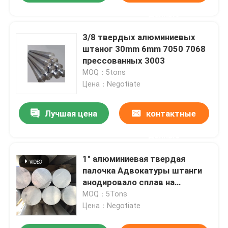
данные
3/8 твердых алюминиевых
штаног 30mm 6mm 7050 7068
прессованных 3003
MOQ：5tons
Цена：Negotiate
Лучшая цена
контактные
данные
1" алюминиевая твердая
палочка Адвокатуры штанги
анодировало сплав на
спортивный инвентарь 4mm 5
MOQ：5Tons
Mm
Цена：Negotiate