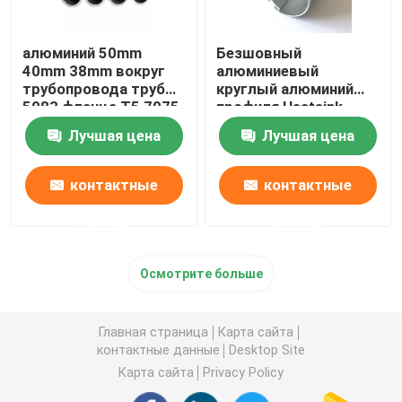
алюминий 50mm
Безшовный
40mm 38mm вокруг
алюминиевый
трубопровода трубы
круглый алюминий
5083 фланца T5 7075
профиля Heatsink
T6 для трубы масла
трубки трубы
Лучшая цена
Лучшая цена
прессовал Knurled
25mm 45mm 70mm
контактные
контактные
данные
данные
Осмотрите больше
Главная страница
Карта сайта
контактные данные
Desktop Site
Карта сайта
Privacy Policy