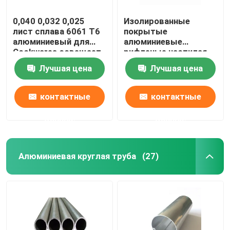
0,040 0,032 0,025
Изолированные
лист сплава 6061 T6
покрытые
алюминиевый для
алюминиевые
Cookwares освещает
рифленые настилая
пробелы печатания
крышу листы
Лучшая цена
Лучшая цена
сублимации
обшивают панелями
1060 1mm 3mm 5mm
10mm 3004 3005
контактные
контактные
данные
данные
Алюминиевая круглая труба
(27)