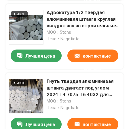
Адвокатура 1/2 твердая
алюминиевая штанга круглая
квадратная на строительные
промышленности
MOQ：5tons
судостроения 5052 5086
Цена：Negotiate
Лучшая цена
контактные
данные
Гнуть твердая алюминиевая
штанга двигает под углом
2024 T4 7075 T6 4032 для
конструкции воздушных судн
MOQ：5tons
Цена：Negotiate
Лучшая цена
контактные