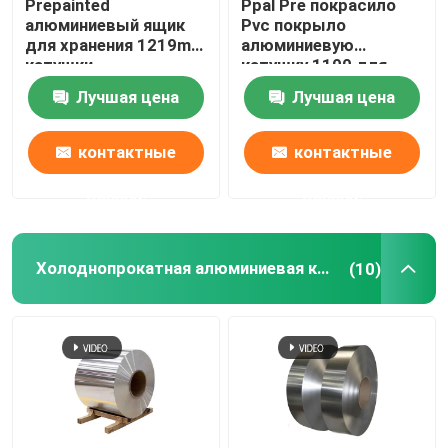
Prepainted
Ppal Pre покрасило
алюминиевый ящик
Pvc покрыло
для хранения 1219mm
алюминиевую
катушки
катушку 1100 для
холоднокатаной
Ziplock пластикового
Лучшая цена
Лучшая цена
стали цинка крена
Mylar кладет 300mm в
катушки
мешки 405mm 505mm
контактные
контактные
данные
данные
Холоднопрокатная алюминиевая катушка
(10)