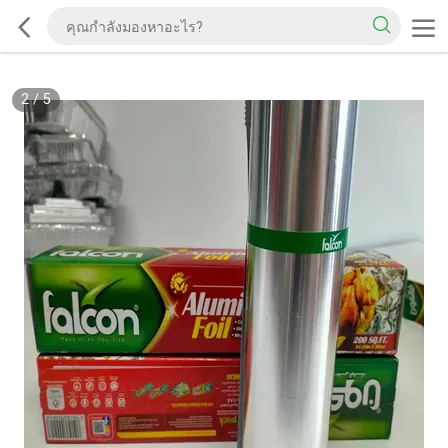
2
/
5