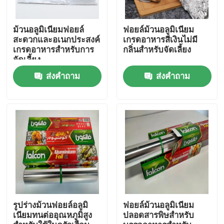
เกี่ยวกับเรา
ม้วนอลูมิเนียมฟอยล์
ฟอยล์ม้วนอลูมิเนียม
สะดวกและอเนกประสงค์
เกรดอาหารสีเงินไม่มี
เกรดอาหารสำหรับการ
กลิ่นสำหรับจัดเลี้ยง
จัดเลี้ยง
ทัวร์โรงงาน
ส่งคำถาม
ส่งคำถาม
ควบคุมคุณภาพ
ขออ้าง
Mill Finish อลูมิเนียมคอยล์
คอยล์อลูมิเนียมเคลือบสี
รูปร่างม้วนฟอยล์อลูมิ
ฟอยล์ม้วนอลูมิเนียม
เนียมทนต่ออุณหภูมิสูง
ปลอดสารพิษสำหรับ
ม้วนอลูมิเนียมรีดเย็น