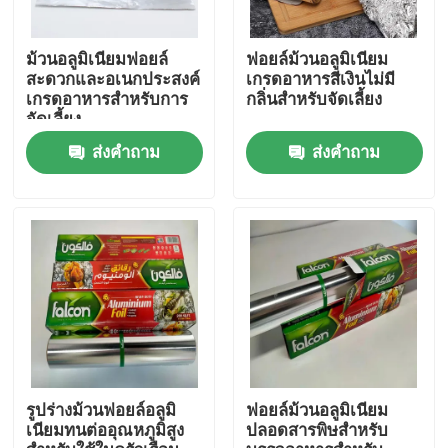
เกี่ยวกับเรา
ม้วนอลูมิเนียมฟอยล์
ฟอยล์ม้วนอลูมิเนียม
สะดวกและอเนกประสงค์
เกรดอาหารสีเงินไม่มี
เกรดอาหารสำหรับการ
กลิ่นสำหรับจัดเลี้ยง
จัดเลี้ยง
ทัวร์โรงงาน
ส่งคำถาม
ส่งคำถาม
ควบคุมคุณภาพ
ขออ้าง
Mill Finish อลูมิเนียมคอยล์
คอยล์อลูมิเนียมเคลือบสี
รูปร่างม้วนฟอยล์อลูมิ
ฟอยล์ม้วนอลูมิเนียม
เนียมทนต่ออุณหภูมิสูง
ปลอดสารพิษสำหรับ
ม้วนอลูมิเนียมรีดเย็น