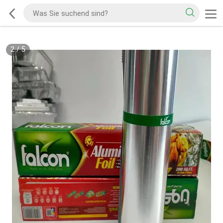
2
/
5