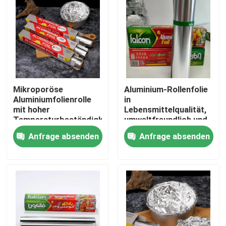
Mikroporöse
Aluminium-Rollenfolie
Aluminiumfolienrolle
in
mit hoher
Lebensmittelqualität,
Temperaturbeständigkeit,
umweltfreundlich und
600 mm
recycelbar für
Anfrage absenden
Anfrage absenden
nachhaltiges Leben
Startseite
Produkte
Videos