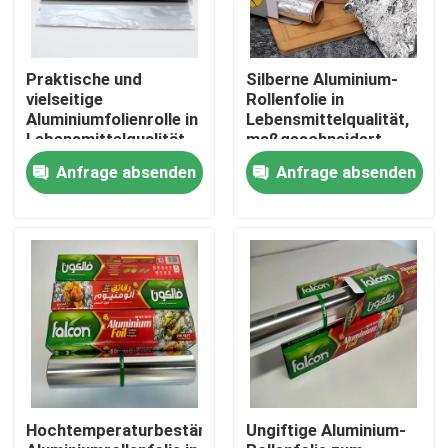
Über uns
Praktische und
Silberne Aluminium-
vielseitige
Rollenfolie in
Aluminiumfolienrolle in
Lebensmittelqualität,
Fabrik Tour
Lebensmittelqualität
maßgeschneidert,
für die Gastronomie
geruchlos, für die
Anfrage absenden
Anfrage absenden
Gastronomie
Qualitätskontrolle
Referenzen
Mühlendaluminiumspule
Farbüberzogene Aluminiumspule
Hochtemperaturbeständige
Ungiftige Aluminium-
Kaltgewalzte Aluminiumspule