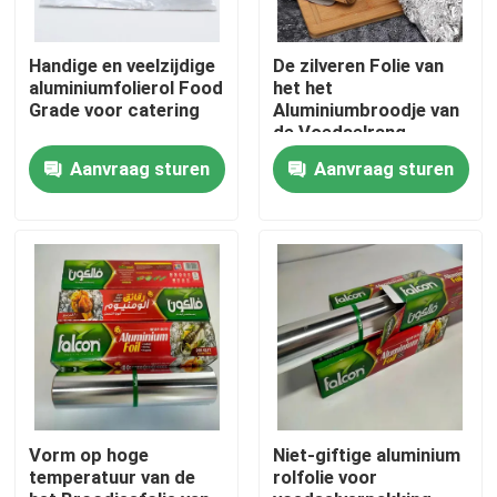
Over ons
Handige en veelzijdige
De zilveren Folie van
aluminiumfolierol Food
het het
Grade voor catering
Aluminiumbroodje van
de Voedselrang
Fabrieksreis
Aangepaste Geurloos
Aanvraag sturen
Aanvraag sturen
voor Catering
Kwaliteitscontrole
Vraag een offerte aan
De molen beëindigt Aluminiumrol
Kleur Met een laag bedekte Aluminiumrol
Vorm op hoge
Niet-giftige aluminium
temperatuur van de
rolfolie voor
Koudgewalste Aluminiumrol