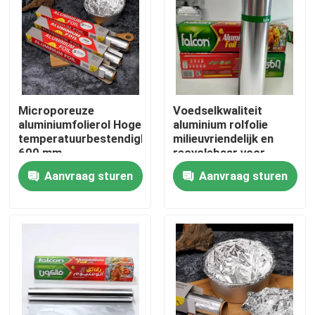
Microporeuze
Voedselkwaliteit
aluminiumfolierol Hoge
aluminium rolfolie
temperatuurbestendigheid
milieuvriendelijk en
600 mm
recyclebaar voor
duurzaam leven
Aanvraag sturen
Aanvraag sturen
Thuis
Producten
Videos