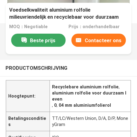
Voedselkwaliteit aluminium rolfolie
milieuvriendelijk en recyclebaar voor duurzaam
leven
MOQ：Negotiable
Prijs：onderhandelbaar
Beste prijs
Contacteer ons
PRODUCTOMSCHRIJVING
Recyclebare aluminium rolfolie
,
aluminium rolfolie voor duurzaam l
Hoogtepunt:
even
,
0
,
04 mm aluminiumfolierol
Betalingsconditie
TT/LC/Western Union, D/A, D/P, Mone
s
yGram