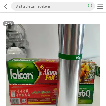
2
/
5