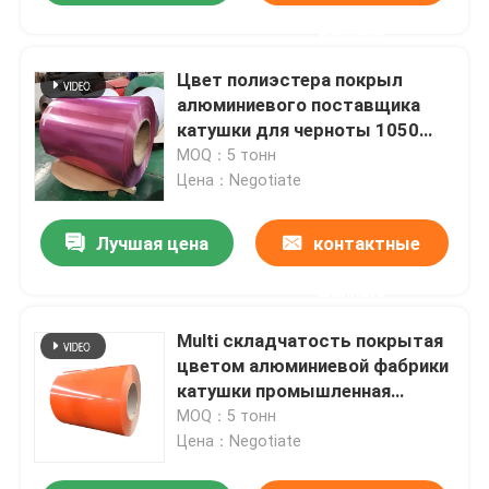
данные
Цвет полиэстера покрыл
алюминиевого поставщика
катушки для черноты 1050
золота фольги сточных канав
MOQ：5 тонн
белой красной
Цена：Negotiate
Лучшая цена
контактные
данные
Multi складчатость покрытая
цветом алюминиевой фабрики
катушки промышленная
голоса катушки Astm B209
MOQ：5 тонн
сплавляет 3003 H14
Цена：Negotiate