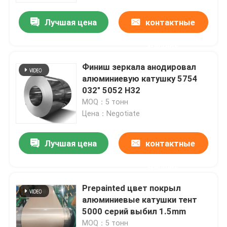
Лучшая цена
контактные
О Компании
данные
Наша фабрика
Финиш зеркала анодировал
алюминиевую катушку 5754
032" 5052 H32
контроль качества
MOQ：5 тонн
Цена：Negotiate
Отправить запрос
Лучшая цена
контактные
Катушка финиша мельницы алюминиевая
данные
Prepainted цвет покрыл
Катушка покрытая цветом алюминиевая
алюминиевые катушки тент
5000 серий выбил 1.5mm
Холоднопрокатная алюминиевая катушка
MOQ：5 тонн