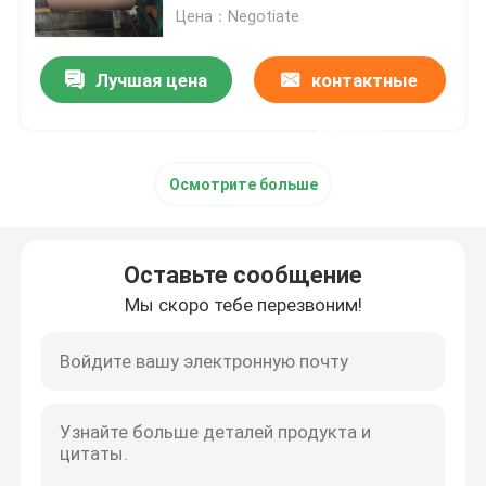
Цена：Negotiate
Лист алюминиевого сплава
Лучшая цена
контактные
Алюминиевая круглая труба
данные
Осмотрите больше
Чистый алюминиевый слиток
Твердая алюминиевая штанга
Оставьте сообщение
Мы скоро тебе перезвоним!
Алюминиевая квадратная Адвокатура
Алюминиевый профиль штранг-прессования
Алюминиевая квадратная трубка