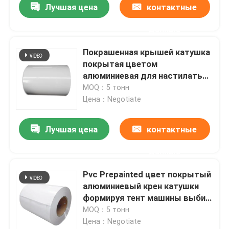
Лучшая цена
контактные
данные
Покрашенная крышей катушка
покрытая цветом
алюминиевая для настилать
крышу зеркало с голубым
MOQ：5 тонн
креном фильма вверх по
Цена：Negotiate
двери 2.5T/Coil
Лучшая цена
контактные
данные
Главная страница
Pvc Prepainted цвет покрытый
алюминиевый крен катушки
Продукция
формируя тент машины выбил
0.018-1.5mm
MOQ：5 тонн
Цена：Negotiate
Ролики