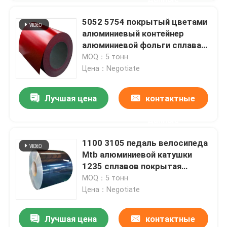
5052 5754 покрытый цветами
алюминиевый контейнер
алюминиевой фольги сплава
сточной канавы катушки на
MOQ：5 тонн
консервная банка 0.02mm-
Цена：Negotiate
350mm
Лучшая цена
контактные
данные
1100 3105 педаль велосипеда
Mtb алюминиевой катушки
1235 сплавов покрытая
цветом белая стоят вверх по
MOQ：5 тонн
мешкам с окном
Цена：Negotiate
Лучшая цена
контактные