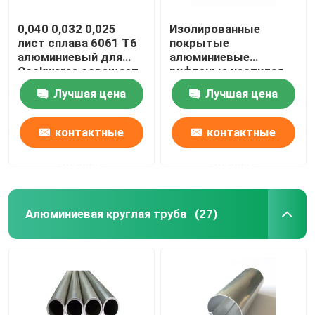
0,040 0,032 0,025
Изолированные
лист сплава 6061 T6
покрытые
алюминиевый для
алюминиевые
Cookwares освещает
рифленые настилая
пробелы печатания
крышу листы
Лучшая цена
Лучшая цена
сублимации
обшивают панелями
1060 1mm 3mm 5mm
10mm 3004 3005
контактные
контактные
данные
данные
Алюминиевая круглая труба
(27)