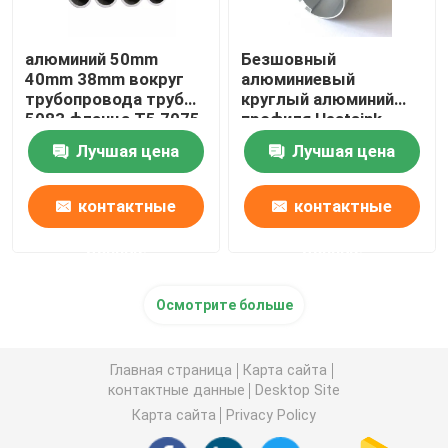
алюминий 50mm
Безшовный
40mm 38mm вокруг
алюминиевый
трубопровода трубы
круглый алюминий
5083 фланца T5 7075
профиля Heatsink
T6 для трубы масла
трубки трубы
Лучшая цена
Лучшая цена
прессовал Knurled
25mm 45mm 70mm
контактные
контактные
данные
данные
Осмотрите больше
Главная страница
Карта сайта
контактные данные
Desktop Site
Карта сайта
Privacy Policy