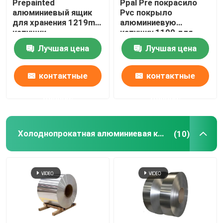
Prepainted
Ppal Pre покрасило
алюминиевый ящик
Pvc покрыло
для хранения 1219mm
алюминиевую
катушки
катушку 1100 для
холоднокатаной
Ziplock пластикового
Лучшая цена
Лучшая цена
стали цинка крена
Mylar кладет 300mm в
катушки
мешки 405mm 505mm
контактные
контактные
данные
данные
Холоднопрокатная алюминиевая катушка
(10)