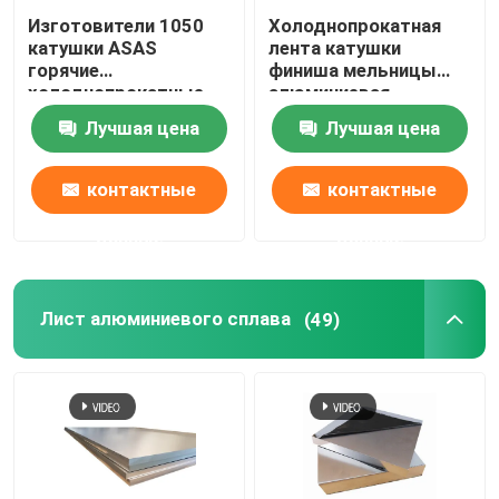
Изготовители 1050
Холоднопрокатная
катушки ASAS
лента катушки
горячие
финиша мельницы
холоднопрокатные
алюминиевая
алюминиевые 4047
настилая крышу цинк
Лучшая цена
Лучшая цена
7023 украшение
275g/M2 Cnc листа
тонкий AA 1110
подвергая
механической
контактные
контактные
обработке
данные
данные
Лист алюминиевого сплава
(49)