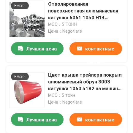
Отполированная
поверхностная алюминиевая
катушка 6061 1050 H14
высокий стандарт 1550mm
MOQ：5 ТОНН
Цена：Negotiate
Лучшая цена
контактные
данные
Цвет крыши трейлера покрыл
алюминиевый обруч 3003
катушки 1060 5182 на машина
завальцовки 30-2200mm
MOQ：5 тонн
Цена：Negotiate
Лучшая цена
контактные
данные