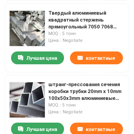
Твердый алюминиевый
квадратный стержень
прямоугольный 7050 7068
7075 7351 6063 6082 сплав
MOQ：5 тонн
заготовки Т6
Цена：Negotiate
Лучшая цена
контактные
данные
штранг-прессования сечения
коробки трубки 20mm x 10mm
100x50x3mm алюминиевые
прямоугольные для
MOQ：5 тонн
сварочного аппарата
Цена：Negotiate
Лучшая цена
контактные