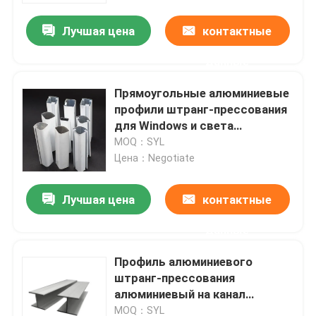
Лучшая цена
контактные
О Компании
данные
Наша фабрика
Прямоугольные алюминиевые
профили штранг-прессования
для Windows и света
контроль качества
приведенные прокладки
MOQ：SYL
дверей гибкие уменьшают
Цена：Negotiate
Отправить запрос
Лучшая цена
контактные
Катушка финиша мельницы алюминиевая
данные
Профиль алюминиевого
Катушка покрытая цветом алюминиевая
штранг-прессования
алюминиевый на канал
Холоднопрокатная алюминиевая катушка
приведенный освещения 6061
MOQ：SYL