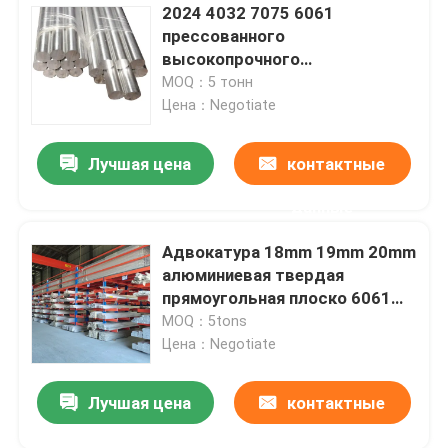
2024 4032 7075 6061
прессованного
высокопрочного
алюминиевых прямоугольных
MOQ：5 тонн
Адвокатуры твердых
Цена：Negotiate
Лучшая цена
контактные
данные
Адвокатура 18mm 19mm 20mm
алюминиевая твердая
прямоугольная плоско 6061
1070 1100 T5 T6
MOQ：5tons
Цена：Negotiate
Лучшая цена
контактные
данные