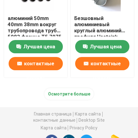
алюминий 50mm
Безшовный
40mm 38mm вокруг
алюминиевый
трубопровода трубы
круглый алюминий
5083 фланца T5 7075
профиля Heatsink
T6 для трубы масла
трубки трубы
Лучшая цена
Лучшая цена
прессовал Knurled
25mm 45mm 70mm
контактные
контактные
данные
данные
Осмотрите больше
Главная страница
Карта сайта
контактные данные
Desktop Site
Карта сайта
Privacy Policy