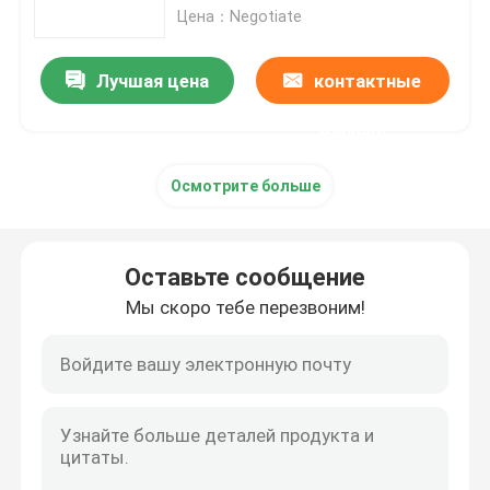
прокладки 6082 6063 17x8mm
Цена：Negotiate
Лист алюминиевого сплава
Лучшая цена
контактные
Алюминиевая круглая труба
данные
Осмотрите больше
Чистый алюминиевый слиток
Твердая алюминиевая штанга
Оставьте сообщение
Мы скоро тебе перезвоним!
Алюминиевая квадратная Адвокатура
Алюминиевый профиль штранг-прессования
Алюминиевая квадратная трубка