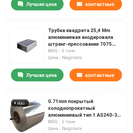
Лучшая цена
контактные
данные
Трубка квадрата 25,4 Mm
алюминиевая анодировала
штранг-прессование 7075
6061 мельница закончила
MOQ：5 тонн
40x40 v
Цена：Negotiate
Лучшая цена
контактные
данные
Главная страница
0.71mm покрытый
холоднопрокатный
Продукция
алюминиевый тип 1 AS240-300
спирального изгиба ASTM
MOQ：5 тонн
A463 катушки и прокладки
Цена：Negotiate
Ролики