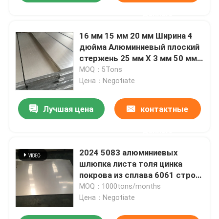
данные
16 мм 15 мм 20 мм Ширина 4
дюйма Алюминиевый плоский
стержень 25 мм X 3 мм 50 мм
X 10 мм 6061 1070 1100 T5 T6
MOQ：5Tons
Цена：Negotiate
Лучшая цена
контактные
данные
2024 5083 алюминиевых
шлюпка листа толя цинка
покрова из сплава 6061 строя
20mm-3000mm
MOQ：1000tons/months
Цена：Negotiate