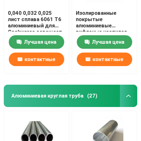
0,040 0,032 0,025
Изолированные
лист сплава 6061 T6
покрытые
алюминиевый для
алюминиевые
Cookwares освещает
рифленые настилая
пробелы печатания
крышу листы
Лучшая цена
Лучшая цена
сублимации
обшивают панелями
1060 1mm 3mm 5mm
10mm 3004 3005
контактные
контактные
данные
данные
Алюминиевая круглая труба
(27)