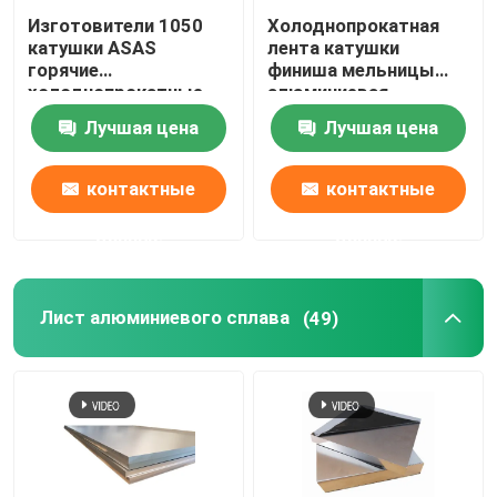
Изготовители 1050
Холоднопрокатная
катушки ASAS
лента катушки
горячие
финиша мельницы
холоднопрокатные
алюминиевая
алюминиевые 4047
настилая крышу цинк
Лучшая цена
Лучшая цена
7023 украшение
275g/M2 Cnc листа
тонкий AA 1110
подвергая
механической
контактные
контактные
обработке
данные
данные
Лист алюминиевого сплава
(49)