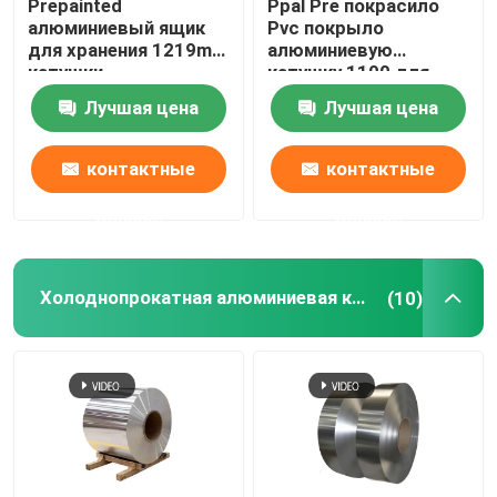
Prepainted
Ppal Pre покрасило
алюминиевый ящик
Pvc покрыло
для хранения 1219mm
алюминиевую
катушки
катушку 1100 для
холоднокатаной
Ziplock пластикового
Лучшая цена
Лучшая цена
стали цинка крена
Mylar кладет 300mm в
катушки
мешки 405mm 505mm
контактные
контактные
данные
данные
Холоднопрокатная алюминиевая катушка
(10)