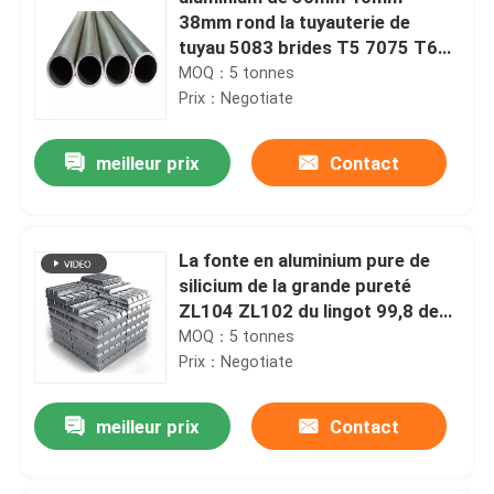
38mm rond la tuyauterie de
tuyau 5083 brides T5 7075 T6
pour l'oléoduc
MOQ：5 tonnes
Prix：Negotiate
meilleur prix
Contact
La fonte en aluminium pure de
silicium de la grande pureté
ZL104 ZL102 du lingot 99,8 de
T-barre a réutilisé
MOQ：5 tonnes
Prix：Negotiate
meilleur prix
Contact