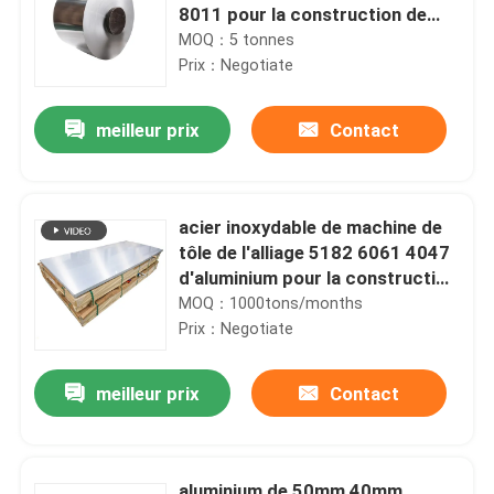
8011 pour la construction de
papier de machine de rebobinage
MOQ：5 tonnes
Prix：Negotiate
meilleur prix
Contact
acier inoxydable de machine de
tôle de l'alliage 5182 6061 4047
d'aluminium pour la construction
0.4mm
MOQ：1000tons/months
Prix：Negotiate
meilleur prix
Contact
aluminium de 50mm 40mm