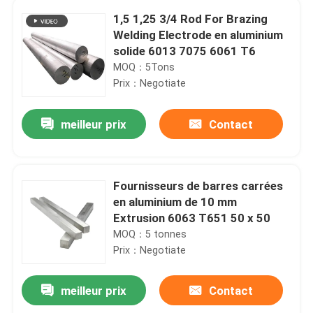
1,5 1,25 3/4 Rod For Brazing
Welding Electrode en aluminium
solide 6013 7075 6061 T6
MOQ：5Tons
Prix：Negotiate
meilleur prix
Contact
Fournisseurs de barres carrées
en aluminium de 10 mm
Extrusion 6063 T651 50 x 50
Aperçu
MOQ：5 tonnes
Prix：Negotiate
Produits
meilleur prix
Contact
Le profil en aluminium de construction d'extrusion pour la bande menée par support T de panneau solaire rainent 20x20 2040
Vidéos