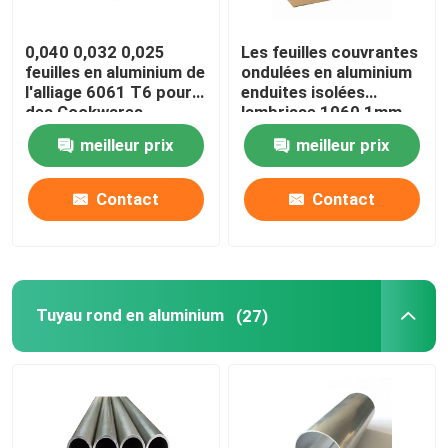
0,040 0,032 0,025
Les feuilles couvrantes
feuilles en aluminium de
ondulées en aluminium
l'alliage 6061 T6 pour
enduites isolées
des Cookwares
lambrisse 1060 1mm
allument des blancs
3mm 5mm 10mm 3004
meilleur prix
meilleur prix
d'impression de
3005
sublimation
Contact
Contact
Tuyau rond en aluminium
(27)