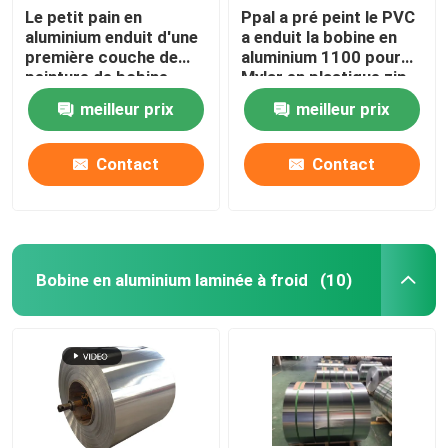
Le petit pain en
Ppal a pré peint le PVC
aluminium enduit d'une
a enduit la bobine en
première couche de
aluminium 1100 pour
peinture de bobine
Mylar en plastique zip-
zinguent la boîte de
lock met en sac
meilleur prix
meilleur prix
rangement en acier
300mm 405mm
laminée à froid
505mm
1219mm de bobine
Contact
Contact
Bobine en aluminium laminée à froid
(10)