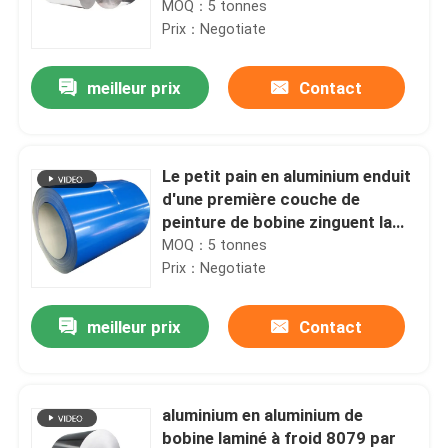
d'Alume 26 1060 1050 0.15-
MOQ：5 tonnes
6.0mm
Prix：Negotiate
meilleur prix
Contact
Le petit pain en aluminium enduit
d'une première couche de
peinture de bobine zinguent la
boîte de rangement en acier
MOQ：5 tonnes
laminée à froid 1219mm de
Prix：Negotiate
bobine
meilleur prix
Contact
aluminium en aluminium de
bobine laminé à froid 8079 par