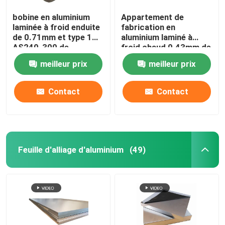
bobine en aluminium
Appartement de
laminée à froid enduite
fabrication en
de 0.71mm et type 1
aluminium laminé à
AS240-300 de
froid chaud 0.43mm de
l'obligatoire en spirale
machine de gouttière
meilleur prix
meilleur prix
ASTM A463 de bande
en aluminium de bobine
ZN d'AL G550
Contact
Contact
Feuille d'alliage d'aluminium
(49)