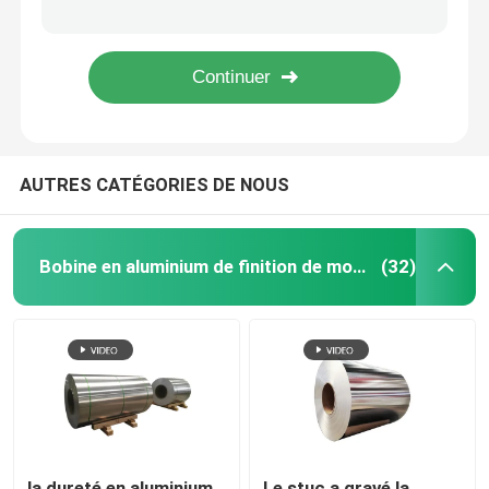
La V-fente T rainent le cadre en aluminium de profil d'extrusion a mené la Manche du profil 3030 pour Windows
L'extrusion en aluminium de rail profile le profil carré de tube de profilé en u pour le système de cube
Feuille d'alliage d'aluminium
Les profils en aluminium faits sur commande d'extrusion que L forment la porte en verre mince ont mené la plinthe bordant 15180 1530
6061 6063 alliage solide en aluminium de billette du millimètre 10mm de la barre de place T6 7075 20 soudant Rod Er 5356
Tuyau rond en aluminium
AUTRES CATÉGORIES DE NOUS
Lingot en aluminium pur
Rod en aluminium solide
Bobine en aluminium de finition de moulin
(32)
Barre carrée en aluminium
Profil en aluminium d'extrusion
Tube carré en aluminium
la dureté en aluminium
Le stuc a gravé la