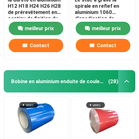
H12 H18 H24 H26 H28
spirale en refief en
de prérevêtement en
aluminium 1060
Rouleau de papier d'aluminium
continu de finition du
d'anodisation de
moulin 3003 1100-H14
bobine l'attache que
meilleur prix
meilleur prix
a laminé à froid 0,027
1050 H14 a enduit PVC
Cornière en aluminium
0.1-300mm
Contact
Contact
Bobine en aluminium enduite de couleur
(28)