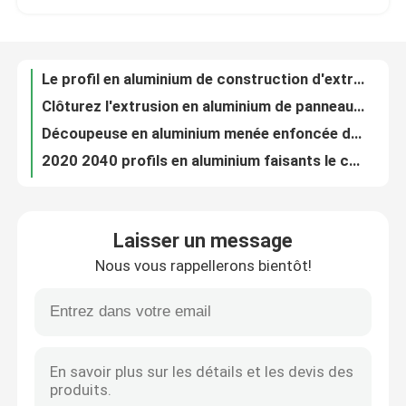
Clôturez l'extrusion en aluminium de panneau solaire de la Manche de profil d'Aluminium U pour la cuisine
Découpeuse en aluminium menée enfoncée de la Manche de profil de panneau pour des escaliers allumant 40 X 120 40 X 40
A propos de nous
2020 2040 profils en aluminium faisants le coin d'extrusion ont mené la voie menée en aluminium de la Manche RVB de lumière de profil
L'extrusion en aluminium architecturale profile le petit pain standard européen 1515 Bendable de lettre de la Manche
Les extrusions en aluminium de profil de voie de porte coulissante s'allument mené pour le buffet
Visite d'usine
Les profils en aluminium de cloison sèche ont mené la machine d'extrusion de la Manche pour des pergolas 40x40mm 40x60 40x80
3030 2020 4040 2040 planchers en aluminium de garde-robe de cadre d'extrusion de profil de T-fente 90 degrés
Contrôle de la qualité
8020 la Manche de encadrement du degré C des systèmes 45 de profil en aluminium d'extrusion de fente de T a mené la Manche faisante le coin
L'espace en aluminium creux de profil d'extrusion de H a mené des profils de bande 2040 2080 2020 Serie
Demande de soumission
Laisser un message
H T C forment la Manche en aluminium de profil d'U 90 degrés de grain de fente en bois d'Alu T
Nous vous rappellerons bientôt!
4080 3030 4040 seuil en aluminium de coin d'étape de transition du profil 80/20 d'extrusion de la fente 2020 de 20x20 T
Bobine en aluminium de finition de moulin
Le profil en aluminium de l'extrusion 4040 a mené la ligne coin de lampe forme menée 90 par degrés de la Manche H
Clôture 2060 de profil d'extrusion de l'alliage 8020 d'aluminium 2020 baisses de Tslot dans la porte coulissante d'écrou
Bobine en aluminium enduite de couleur
Petits profils en aluminium d'extrusion pour Windows et le profilé en u Bendable 10-12mm de portes
L'extrusion en aluminium standard profile la porte linéaire du rail 80x80 et la bande menée par fenêtre
Bobine en aluminium laminée à froid