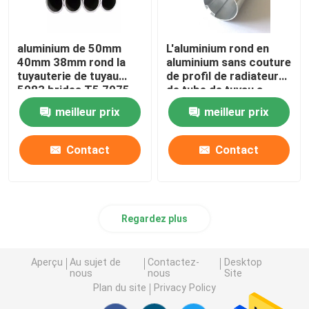
aluminium de 50mm
L'aluminium rond en
40mm 38mm rond la
aluminium sans couture
tuyauterie de tuyau
de profil de radiateur
5083 brides T5 7075
de tube de tuyau a
T6 pour l'oléoduc
expulsé 25mm moletés
meilleur prix
meilleur prix
45mm 70mm
Contact
Contact
Regardez plus
Aperçu
Au sujet de
Contactez-
Desktop
nous
nous
Site
Plan du site
Privacy Policy