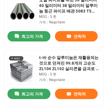
40 밀리미터 38 밀리미터 알루미
늄 둥근 파이프 배관 5083 T5
7075 T6 플랜지
MOQ：5 톤
가격：Negotiate
최고의 가격
연락처
t-바 순수 알루미늄은 재활용되는
것으로 던져진 99.8개의 고순도
ZL104 ZL102 실리콘을 금괴로 만
듭니다
MOQ：5 톤
가격：Negotiate
최고의 가격
연락처