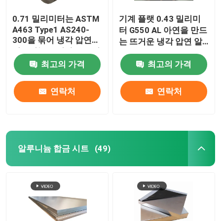
0.71 밀리미터는 ASTM
기계 플랫 0.43 밀리미
A463 Type1 AS240-
터 G550 AL 아연을 만드
300을 묶어 냉각 압연
는 뜨거운 냉각 압연 알
알루미늄 코일과 스트립
루미늄 코일 거터 알루
스피럴을 코팅했습니다
최고의 가격
최고의 가격
미늄
연락처
연락처
알루니늄 합금 시트
(49)