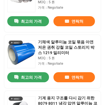
6.0mm을 솔질했습니다
MOQ：5 톤
가격：Negotiate
최고의 가격
연락처
기채색 알루미늄 코일 묶음 아연
저온 권취 강철 코일 스토리지 박
스 1219 밀리미터
MOQ：5 톤
가격：Negotiate
최고의 가격
연락처
기계 용지 구조를 다시 감기 위한
8079 8011 냉각 압연 알루미늄 코