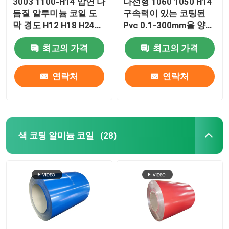
3003 1100-H14 압연 다
나선형 1060 1050 H14
듬질 알루미늄 코일 도
구속력이 있는 코팅된
알루미늄 호일 롤
막 경도 H12 H18 H24
Pvc 0.1-300mm을 양극
H26 H28 추운 굴려진
처리하는 엠보싱된 알루
0.027
최고의 가격
최고의 가격
미늄 코일을 스터코
알루미늄 앵글 바
연락처
연락처
색 코팅 알미늄 코일
(28)