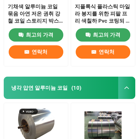
기채색 알루미늄 코일
지플록식 플라스틱 마일
묶음 아연 저온 권취 강
라 봉지를 위한 피팔 프
철 코일 스토리지 박스
리 색칠하 Pvc 코팅되 알
1219 밀리미터
루미늄 코일 1100년
최고의 가격
최고의 가격
300 밀리미터 405 밀리
미터 505 밀리미터
연락처
연락처
냉각 압연 알루미늄 코일
(10)