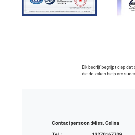
Elk bedrijf begrijpt diep da
die de zaken hielp om succe
Contactpersoon :
Miss. Celina
Tel. :
13270167709