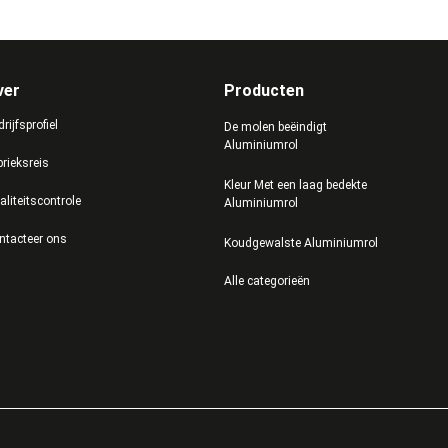
ver
Producten
rijfsprofiel
De molen beëindigt
Aluminiumrol
brieksreis
Kleur Met een laag bedekte
aliteitscontrole
Aluminiumrol
ntacteer ons
Koudgewalste Aluminiumrol
Alle categorieën