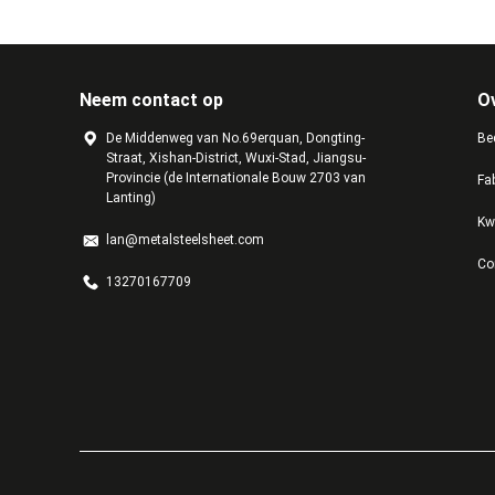
Neem contact op
O
De Middenweg van No.69erquan, Dongting-
Bed
Straat, Xishan-District, Wuxi-Stad, Jiangsu-
Provincie (de Internationale Bouw 2703 van
Fa
Lanting)
Kw
lan@metalsteelsheet.com
Co
13270167709