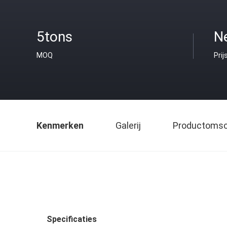
5tons
N
MOQ
Prij
Kenmerken
Galerij
Productomsch
Specificaties