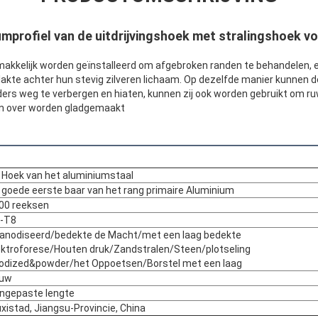
mprofiel van de uitdrijvingshoek met stralingshoek voo
akkelijk worden geïnstalleerd om afgebroken randen te behandelen,
lakte achter hun stevig zilveren lichaam. Op dezelfde manier kunnen
rs weg te verbergen en hiaten, kunnen zij ook worden gebruikt om ruw
en over worden gladgemaakt
 Hoek van het aluminiumstaal
 goede eerste baar van het rang primaire Aluminium
00 reeksen
-T8
anodiseerd/bedekte de Macht/met een laag bedekte
ektroforese/Houten druk/Zandstralen/Steen/plotseling
odized&powder/het Oppoetsen/Borstel met een laag
uw
ngepaste lengte
xistad, Jiangsu-Provincie, China