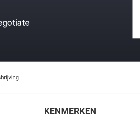
egotiate
s
rijving
KENMERKEN