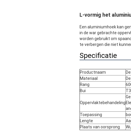
L-vormig het aluminiu
Een aluminiumhoek kan gem
in de war gebrachte opperv
worden gebruikt om spaande
te verbergen die niet kunn
Specificatie
Productnaam
De
Materiaal
De
Rang
60
Bui
T3
Ge
Oppervlaktebehandeling
El
an
Toepassing
bo
Lengte
Aa
Plaats van oorsprong
Wu