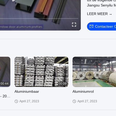
tot de volgende c
Jiangsu Senyilu Me
We kunnen lever
LEER MEER →
Vervaardiging va
https://www.millf
4117166.html
Contacteer 
Kleurgecoate alu
color_coated_alu
Koudgewalste al
cold_rolled_alum
Welkom op onze o
00:44
00:09
Aluminiumbaar
Aluminiumrol
 - 200
ik
April 27, 2023
April 27, 2023