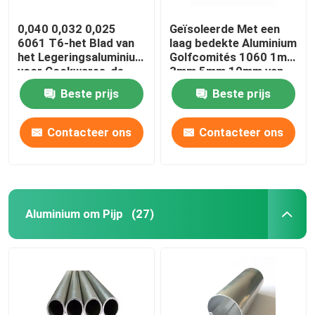
0,040 0,032 0,025
Geïsoleerde Met een
6061 T6-het Blad van
laag bedekte Aluminium
het Legeringsaluminium
Golfcomités 1060 1mm
voor Cookwares-de
3mm 5mm 10mm van
Drukspaties van de
Dakwerkbladen 3004
Beste prijs
Beste prijs
Lichtensublimatie
3005
Contacteer ons
Contacteer ons
Aluminium om Pijp
(27)