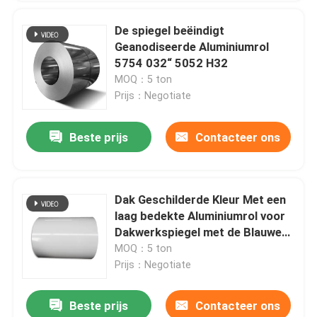
De spiegel beëindigt
Geanodiseerde Aluminiumrol
5754 032“ 5052 H32
MOQ：5 ton
Prijs：Negotiate
Beste prijs
Contacteer ons
Dak Geschilderde Kleur Met een
laag bedekte Aluminiumrol voor
Dakwerkspiegel met de Blauwe
Deur 2.5T/Coil van het Filmop
MOQ：5 ton
een hoger niveau weergeven
Prijs：Negotiate
Beste prijs
Contacteer ons