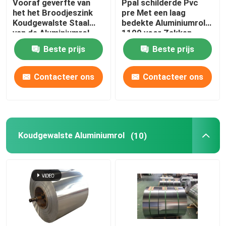
Vooraf geverfte van
Ppal schilderde Pvc
het het Broodjeszink
pre Met een laag
Koudgewalste Staal
bedekte Aluminiumrol
van de Aluminiumrol
1100 voor Zakken
van de de Rolopslag
300mm 405mm
Beste prijs
Beste prijs
Doos 1219mm
505mm van
Ritssluitings Plastic
Mylar
Contacteer ons
Contacteer ons
Koudgewalste Aluminiumrol
(10)