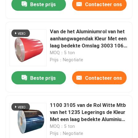
Beste prijs
Contacteer ons
Van de het Aluminiumrol van het
aanhangwagendak Kleur Met een
laag bedekte Omslag 3003 1060
5182 voor Rolling Machine
MOQ：5 ton
302200mm
Prijs：Negotiate
Beste prijs
Contacteer ons
Thuis
1100 3105 van de Rol Witte Mtb
van het 1235 Legerings de Kleur
Producten
Met een laag bedekte Aluminium
Tribune van het de Fietspedaal
MOQ：5 ton
op Zakken met Venster
Prijs：Negotiate
Videos