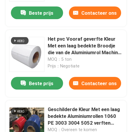
Beste prijs
Contacteer ons
Over ons
Fabrieksreis
Het pvc Vooraf geverfte Kleur
Met een laag bedekte Broodje
die van de Aluminiumrol Machine
Kwaliteitscontrole
vormen die In reliëf gemaakte
MOQ：5 ton
0.0181.5mm afbaarden
Prijs：Negotiate
Vraag een offerte aan
Beste prijs
Contacteer ons
De molen beëindigt Aluminiumrol
Geschilderde Kleur Met een laag
Kleur Met een laag bedekte Aluminiumrol
bedekte Aluminiumrollen 1060
PE 3003 3004 5052 verften
Koudgewalste Aluminiumrol
2000mm vooraf
MOQ：Overeen te komen