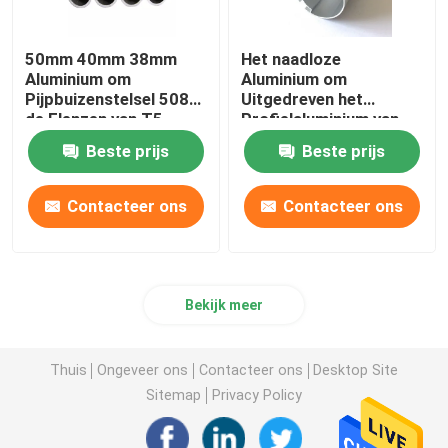
50mm 40mm 38mm
Het naadloze
Aluminium om
Aluminium om
Pijpbuizenstelsel 5083
Uitgedreven het
de Flenzen van T5
Profielaluminium van
7075 T6 voor
Heatsink van de
Beste prijs
Beste prijs
Olieleiding
Pijpbuis kartelde 25mm
45mm 70mm
Contacteer ons
Contacteer ons
Bekijk meer
Thuis
Ongeveer ons
Contacteer ons
Desktop Site
Sitemap
Privacy Policy