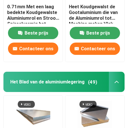
0.71mm Met een laag
Heet Koudgewalst de
bedekte Koudgewalste
Gootaluminium die van
Aluminiumrol en Strook
de Aluminiumrol tot
Spiraalvormig het
Machine maken Vlak
Binden ASTM A463
0.43mm G550 AL Zn
Beste prijs
Beste prijs
Type 1 AS240-300
Contacteer ons
Contacteer ons
Het Blad van de aluminiumlegering
(49)