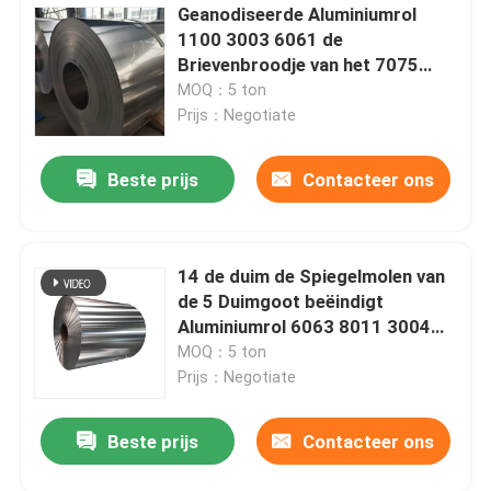
Geanodiseerde Aluminiumrol
1100 3003 6061 de
Brievenbroodje van het 7075
Gootkanaal voor Tank
MOQ：5 ton
Prijs：Negotiate
Beste prijs
Contacteer ons
14 de duim de Spiegelmolen van
de 5 Duimgoot beëindigt
Aluminiumrol 6063 8011 3004
Met een laag bedekte de Kleur
MOQ：5 ton
van A1050 A5052
Prijs：Negotiate
Beste prijs
Contacteer ons