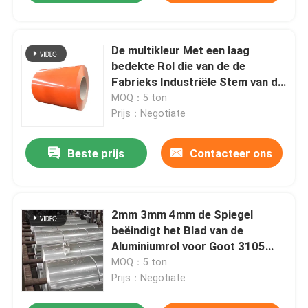
De multikleur Met een laag
bedekte Rol die van de de
Fabrieks Industriële Stem van de
Aluminiumrol Legering 3003 H14
MOQ：5 ton
vouwen van Astm B209
Prijs：Negotiate
Beste prijs
Contacteer ons
2mm 3mm 4mm de Spiegel
beëindigt het Blad van de
Aluminiumrol voor Goot 3105
1100 van de Kanaalbrief
MOQ：5 ton
Prijs：Negotiate