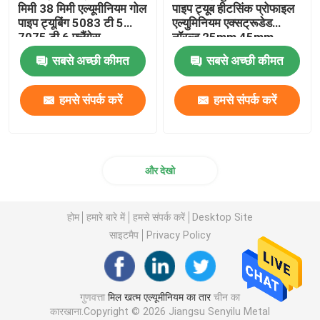
मिमी 38 मिमी एल्यूमीनियम गोल
पाइप ट्यूब हीटसिंक प्रोफाइल
पाइप ट्यूबिंग 5083 टी 5
एल्युमिनियम एक्सट्रूडेड
एल्यूमीनियम पन्नी रोल
7075 टी 6 फ्लैंगेस
नॉरल्ड 25mm 45mm
70mm
सबसे अच्छी कीमत
सबसे अच्छी कीमत
एल्यूमिनियम कोण बार
हमसे संपर्क करें
हमसे संपर्क करें
और देखो
होम
हमारे बारे में
हमसे संपर्क करें
Desktop Site
साइटमैप
Privacy Policy
गुणवत्ता
मिल खत्म एल्यूमीनियम का तार
चीन का
कारखाना.Copyright © 2026 Jiangsu Senyilu Metal