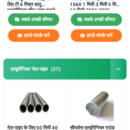
लिए टी 6 मिश्र धातु
1060 1 मिमी 3 मिमी 5 मिमी
एल्यूमीनियम शीट उच्च बनाने
10 मिमी 3004 3005
एल्यूमीनियम मिश्र धातु शीट
की क्रिया मुद्रण रिक्त स्थान
सबसे अच्छी कीमत
सबसे अच्छी कीमत
एल्यूमीनियम गोल पाइप
हमसे संपर्क करें
हमसे संपर्क करें
शुद्ध एल्युमीनियम इनगट
एल्यूमीनियम गोल पाइप
(27)
ठोस एल्यूमीनियम रॉड
एल्युमिनियम स्क्वायर बार
एल्यूमिनियम एक्सट्रूज़न प्रोफाइल
एल्युमिनियम स्क्वायर ट्यूब
तेल पाइप के लिए 50 मिमी 40
सीमलेस एल्युमिनियम राउंड