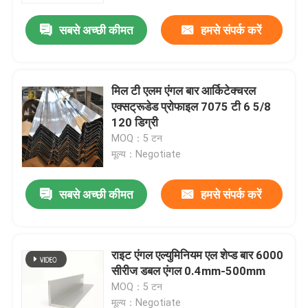
सबसे अच्छी कीमत
हमसे संपर्क करें
हमारे बारे में
फैक्टरी यात्रा
मिल टी एलम एंगल बार आर्किटेक्चरल
एक्सट्रूडेड प्रोफाइल 7075 टी 6 5/8
120 डिग्री
गुणवत्ता नियंत्रण
MOQ：5 टन
मूल्य：Negotiate
एक बोली का अनुरोध
सबसे अच्छी कीमत
हमसे संपर्क करें
मिल खत्म एल्यूमीनियम का तार
राइट एंगल एल्युमिनियम एल शेप्ड बार 6000
रंग लेपित एल्यूमीनियम का तार
सीरीज डबल एंगल 0.4mm-500mm
MOQ：5 टन
कोल्ड रोल्ड एल्युमिनियम कॉइल
मूल्य：Negotiate