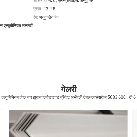
आकार:
कोण, टी, एल-प्रोफाइल, अनुकूलित
गुस्सा:
T3-T8
रंग:
अनुकूलित रंग
ण एल्यूमीनियम सलाखों
गेलरी
एल्युमिनियम एंगल बार झुकना एनोडाइज्ड ब्रैकेट असेंबली टेबल एक्सेसरीज 5083 6061 टी 6