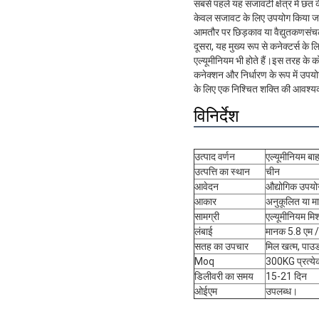
सबसे पहले यह सजावटी क्षेत्र में छत
केवल सजावट के लिए उपयोग किया जात
आमतौर पर छिड़काव या वैद्युतकणसंच
दूसरा, यह मुख्य रूप से कनेक्टर्स के
एल्यूमीनियम भी होते हैं।इस तरह के क
कनेक्शन और निर्धारण के रूप में उपय
के लिए एक निश्चित शक्ति की आवश्य
विनिर्देश
उत्पाद वर्णन
एल्यूमीनियम बा
उत्पत्ति का स्थान
चीन
आवेदन
औद्योगिक उपयो
आकार
अनुकूलित या 
सामग्री
एल्यूमीनियम मि
लंबाई
मानक 5.8 एम /
सतह का उपचार
मिल खत्म, पाउ
Moq
300KG प्रत्य
डिलीवरी का समय
15-21 दिन
ओईएम
उपलब्ध।