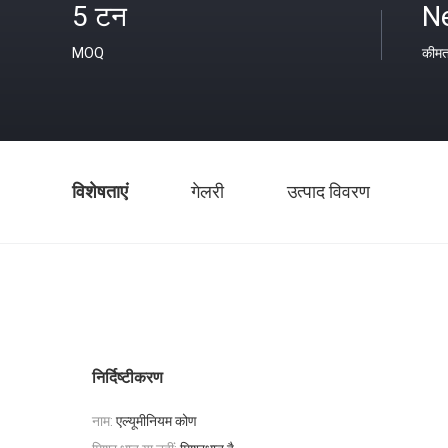
5 टन
N
MOQ
कीम
विशेषताएं
गेलरी
उत्पाद विवरण
निर्दिष्टीकरण
नाम:
एल्यूमीनियम कोण