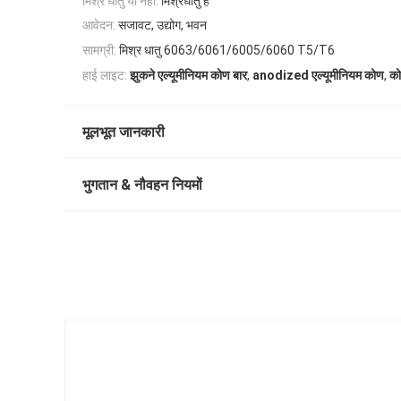
मिश्र धातु या नहीं:
मिश्रधातु है
आवेदन:
सजावट, उद्योग, भवन
सामग्री:
मिश्र धातु 6063/6061/6005/6060 T5/T6
,
,
हाई लाइट:
झुकने एल्यूमीनियम कोण बार
anodized एल्यूमीनियम कोण
को
मूलभूत जानकारी
भुगतान & नौवहन नियमों