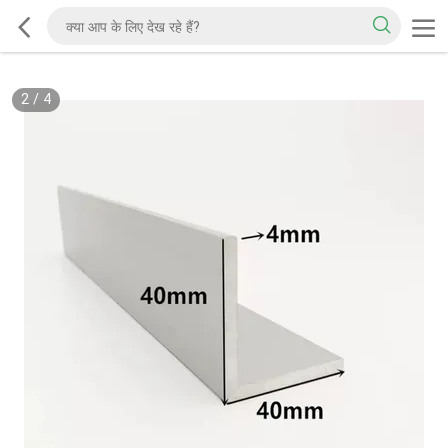
2
/
4