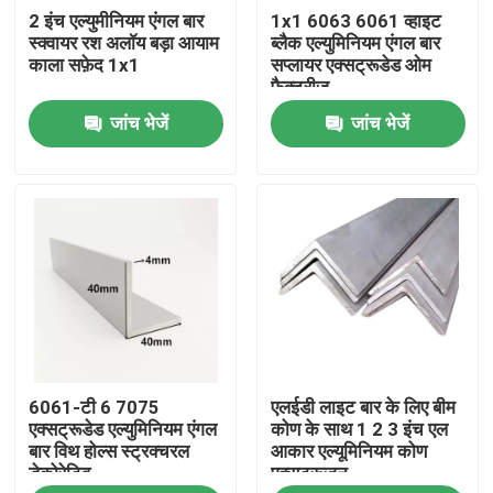
2 इंच एल्युमीनियम एंगल बार
1x1 6063 6061 व्हाइट
स्क्वायर रश अलॉय बड़ा आयाम
ब्लैक एल्युमिनियम एंगल बार
हमारे बारे में
काला सफ़ेद 1x1
सप्लायर एक्सट्रूडेड ओम
फैक्ट्रीज
जांच भेजें
जांच भेजें
फैक्टरी यात्रा
गुणवत्ता नियंत्रण
एक बोली का अनुरोध
मिल खत्म एल्यूमीनियम का तार
6061-टी 6 7075
एलईडी लाइट बार के लिए बीम
रंग लेपित एल्यूमीनियम का तार
एक्सट्रूडेड एल्युमिनियम एंगल
कोण के साथ 1 2 3 इंच एल
बार विथ होल्स स्ट्रक्चरल
आकार एल्यूमिनियम कोण
डेकोरेटिव
एक्सट्रूज़न
कोल्ड रोल्ड एल्युमिनियम कॉइल