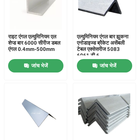
राइट एंगल एल्युमिनियम एल
एल्युमिनियम एंगल बार झुकना
शेप्ड बार 6000 सीरीज डबल
एनोडाइज्ड ब्रैकेट असेंबली
एंगल 0.4mm-500mm
टेबल एक्सेसरीज 5083
6061 टी 6
जांच भेजें
जांच भेजें
होम
उत्पाद
वीडियो