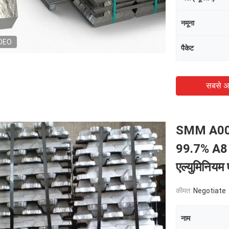
नमूना
DEO
पैकेट
सबसे अ
SMM A00 शु
99.7% A8
एल्युमिनियम
कीमत:
Negotiate
नाम