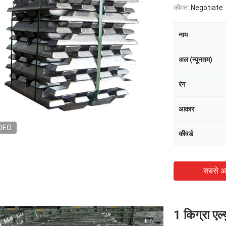
कीमत:
Negotiate
नाम
अल (न्यूनतम)
रंग
आकार
DEO
कीवर्ड
सबसे अ
1 किग्रा ए