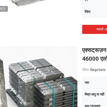
रंग
DEO
पैकेट
सबसे अ
एक्सट्रूज़न
46000 एल
कीमत:
Negotiate
नाम
मिश्र धातु या नहीं
अल (न्यूनतम)