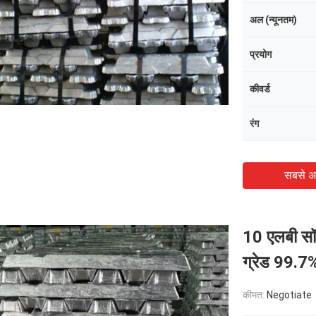
अल (न्यूनतम)
प्रयोग
कीवर्ड
रंग
सबसे अ
10 एलबी सॉ
ग्रेड 99.
कीमत:
Negotiate