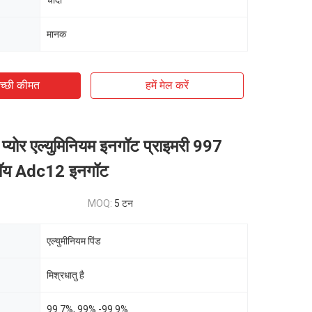
चाँदी
मानक
च्छी कीमत
हमें मेल करें
 प्योर एल्युमिनियम इनगॉट प्राइमरी 997
ॉय Adc12 इनगॉट
MOQ:
5 टन
एल्युमीनियम पिंड
मिश्रधातु है
99.7%, 99% -99.9%