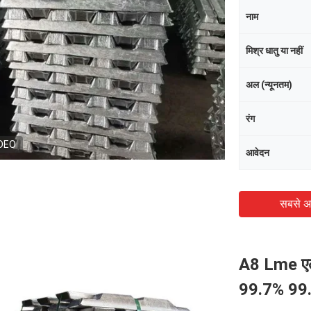
नाम
मिश्र धातु या नहीं
अल (न्यूनतम)
रंग
DEO
आवेदन
सबसे अ
A8 Lme एल्य
99.7% 99