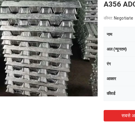
A356 AD
कीमत:
Negotiate
नाम
अल (न्यूनतम)
रंग
आकार
कीवर्ड
सबसे अ