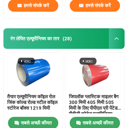
हमसे संपर्क करें
हमसे संपर्क करें
हमारे बारे में
फैक्टरी यात्रा
रंग लेपित एल्यूमीनियम का तार
(28)
गुणवत्ता नियंत्रण
एक बोली का अनुरोध
मिल खत्म एल्यूमीनियम का तार
तैयार एल्यूमीनियम कॉइल रोल
जिपलॉक प्लास्टिक माइलर बैग
जिंक कोल्ड रोल्ड स्टील कॉइल
300 मिमी 405 मिमी 505
रंग लेपित एल्यूमीनियम का तार
स्टोरेज बॉक्स 1219 मिमी
मिमी के लिए पीपीएल प्री पेंटेड
पीवीसी कोटेड एल्युमिनियम
कॉइल 1100
सबसे अच्छी कीमत
सबसे अच्छी कीमत
कोल्ड रोल्ड एल्युमिनियम कॉइल