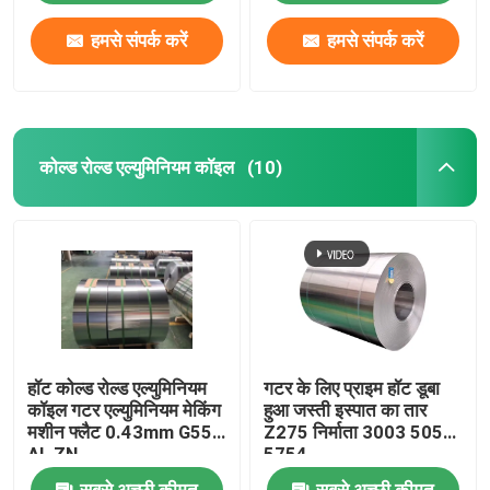
हमसे संपर्क करें
हमसे संपर्क करें
एल्यूमीनियम मिश्र धातु शीट
एल्यूमीनियम गोल पाइप
कोल्ड रोल्ड एल्युमिनियम कॉइल
(10)
शुद्ध एल्युमीनियम इनगट
ठोस एल्यूमीनियम रॉड
एल्युमिनियम स्क्वायर बार
हॉट कोल्ड रोल्ड एल्युमिनियम
गटर के लिए प्राइम हॉट डूबा
एल्यूमिनियम एक्सट्रूज़न प्रोफाइल
कॉइल गटर एल्युमिनियम मेकिंग
हुआ जस्ती इस्पात का तार
मशीन फ्लैट 0.43mm G550
Z275 निर्माता 3003 5052
AL ZN
5754
एल्युमिनियम स्क्वायर ट्यूब
सबसे अच्छी कीमत
सबसे अच्छी कीमत