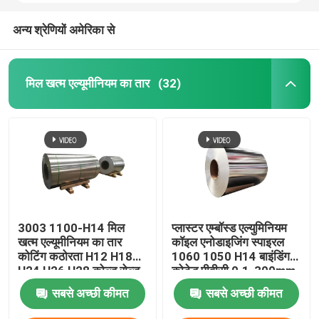
अन्य श्रेणियों अमेरिका से
मिल खत्म एल्यूमीनियम का तार
(32)
होम
3003 1100-H14 मिल
प्लास्टर एम्बॉस्ड एल्युमिनियम
खत्म एल्यूमीनियम का तार
कॉइल एनोडाइजिंग स्पाइरल
कोटिंग कठोरता H12 H18
1060 1050 H14 बाइंडिंग
उत्पाद
H24 H26 H28 कोल्ड रोल्ड
कोटेड पीवीसी 0.1-300mm
0.027
सबसे अच्छी कीमत
सबसे अच्छी कीमत
वीडियो