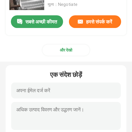
मूल्य：Negotiate
एल्यूमीनियम मिश्र धातु शीट
सबसे अच्छी कीमत
हमसे संपर्क करें
एल्यूमीनियम गोल पाइप
और देखो
शुद्ध एल्युमीनियम इनगट
ठोस एल्यूमीनियम रॉड
एक संदेश छोड़ें
एल्युमिनियम स्क्वायर बार
एल्यूमिनियम एक्सट्रूज़न प्रोफाइल
एल्युमिनियम स्क्वायर ट्यूब