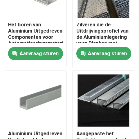
Over ons
Het boren van
Zilveren die de
Aluminium Uitgedreven
Uitdrijvingsprofiel van
Componenten voor
de Aluminiumlegering
Fabrieksreis
Automatiseringsmateriaal
voor Planken met
Veelvoudige Kleuren
Aanvraag sturen
Aanvraag sturen
wordt opgepoetst
Kwaliteitscontrole
Vraag een offerte aan
De molen beëindigt Aluminiumrol
Kleur Met een laag bedekte Aluminiumrol
Aluminium Uitgedreven
Aangepaste het
Koudgewalste Aluminiumrol