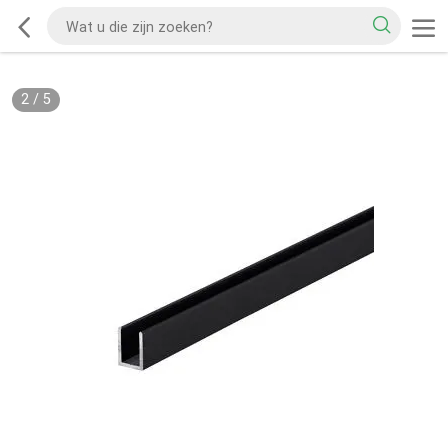
2
/
5