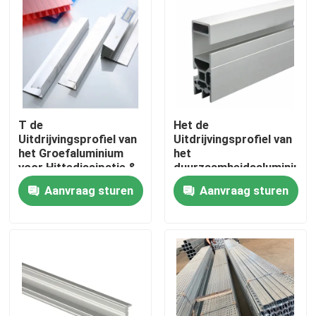
T de
Het de
Uitdrijvingsprofiel van
Uitdrijvingsprofiel van
het Groefaluminium
het
voor Hittedissipatie &
duurzaamheidsaluminium
Lichtgewichtstructuren
voor Openlucht
Aanvraag sturen
Aanvraag sturen
Aangepast Gebruik
keurt MOQ goed
Thuis
Producten
Videos