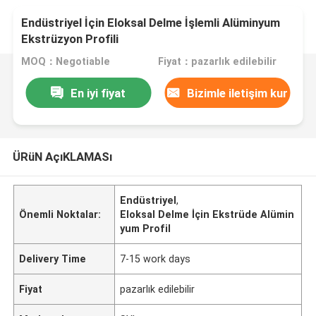
Endüstriyel İçin Eloksal Delme İşlemli Alüminyum
Ekstrüzyon Profili
MOQ：Negotiable
Fiyat：pazarlık edilebilir
En iyi fiyat
Bizimle iletişim kur
ÜRüN AçıKLAMASı
Endüstriyel
,
Önemli Noktalar:
Eloksal Delme İçin Ekstrüde Alümin
yum Profil
Delivery Time
7-15 work days
Fiyat
pazarlık edilebilir