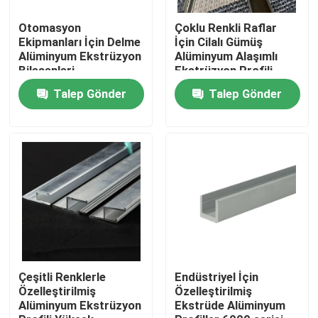
Otomasyon
Çoklu Renkli Raflar
Hakkımızda
Ekipmanları İçin Delme
İçin Cilalı Gümüş
Alüminyum Ekstrüzyon
Alüminyum Alaşımlı
Bileşenleri
Ekstrüzyon Profili
Fabrika turu
Talep Gönder
Talep Gönder
Kalite kontrol
Teklif isteği
Mill Finish Alüminyum Rulo
Renkli Kaplamalı Alüminyum Rulo
Çeşitli Renklerle
Endüstriyel İçin
Özelleştirilmiş
Özelleştirilmiş
Alüminyum Ekstrüzyon
Ekstrüde Alüminyum
Soğuk Haddelenmiş Alüminyum Rulo