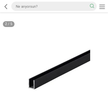
2
/
5