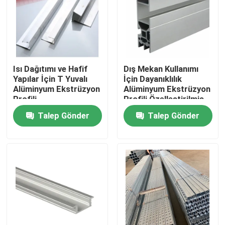
Isı Dağıtımı ve Hafif
Dış Mekan Kullanımı
Yapılar İçin T Yuvalı
İçin Dayanıklılık
Alüminyum Ekstrüzyon
Alüminyum Ekstrüzyon
Profili
Profili Özelleştirilmiş
Kabul Adedi
Talep Gönder
Talep Gönder
Ana sayfa
Ürünler
VİDEOLAR