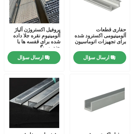
دربارهی ما
حفاری قطعات
پروفیل اکستروژن آلیاژ
آلومینیومی اکسترود شده
آلومینیوم نقره جلا داده
کارخانه تور
برای تجهیزات اتوماسیون
شده برای قفسه ها با
چندین رنگ
کنترل کیفیت
ارسال سؤال
ارسال سؤال
درخواست نقل قول
کویل آلومینیومی پایان آسیاب
کویل آلومینیومی با پوشش رنگی
کویل آلومینیوم نورد سرد