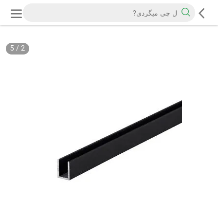
5
/
2