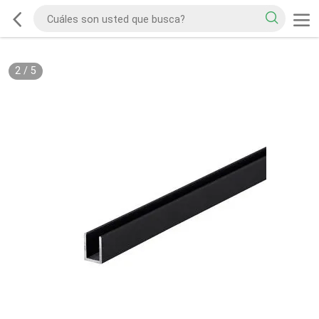
2
/
5