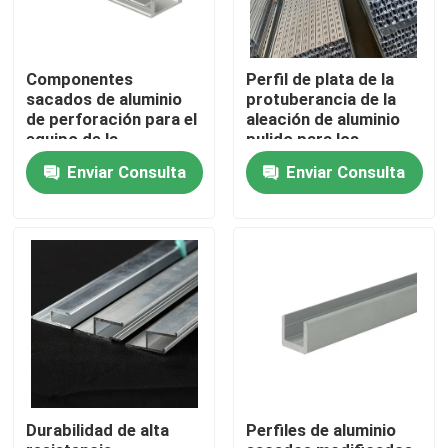
Productos
Componentes
Perfil de plata de la
sacados de aluminio
protuberancia de la
de perforación para el
aleación de aluminio
Vídeos
equipo de la
pulido para los
automatización
estantes con colores
Enviar Consulta
Enviar Consulta
múltiples
Bobina de aluminio del final del molino
Bobina de aluminio revestida del color
Bobina de aluminio en frío
Hoja de la aleación de aluminio
Durabilidad de alta
Perfiles de aluminio
Tubo redondo de aluminio