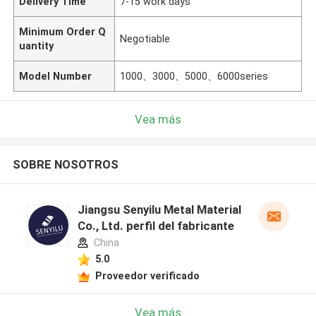
Delivery Time
7-15 work days
Minimum Order Q
Negotiable
uantity
Model Number
1000、3000、5000、6000series
Vea más
SOBRE NOSOTROS
Jiangsu Senyilu Metal Material
Co., Ltd. perfil del fabricante
China
5.0
Proveedor verificado
Vea más