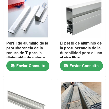
Perfil de aluminio de la
El perfil de aluminio de
protuberancia de la
la protuberancia de la
ranura de T para la
durabilidad para el uso
disipación de calor y
al aire libre
las estructuras ligeras
modificado para
Enviar Consulta
Enviar Consulta
requisitos
particulares acepta
Inicio
MOQ
Sobre nosotros
Contactos