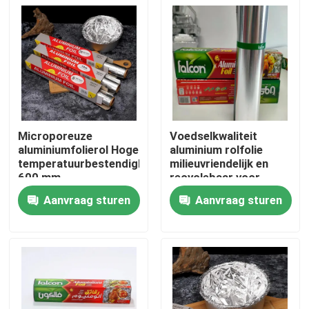
Microporeuze
Voedselkwaliteit
aluminiumfolierol Hoge
aluminium rolfolie
temperatuurbestendigheid
milieuvriendelijk en
600 mm
recyclebaar voor
duurzaam leven
Aanvraag sturen
Aanvraag sturen
Thuis
Producten
Videos