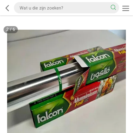
2
/
6