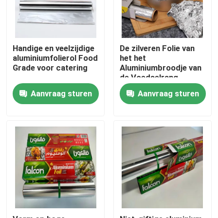
Over ons
Handige en veelzijdige
De zilveren Folie van
aluminiumfolierol Food
het het
Fabrieksreis
Grade voor catering
Aluminiumbroodje van
de Voedselrang
Aangepaste Geurloos
Kwaliteitscontrole
Aanvraag sturen
Aanvraag sturen
voor Catering
Vraag een offerte aan
De molen beëindigt Aluminiumrol
Kleur Met een laag bedekte Aluminiumrol
Koudgewalste Aluminiumrol