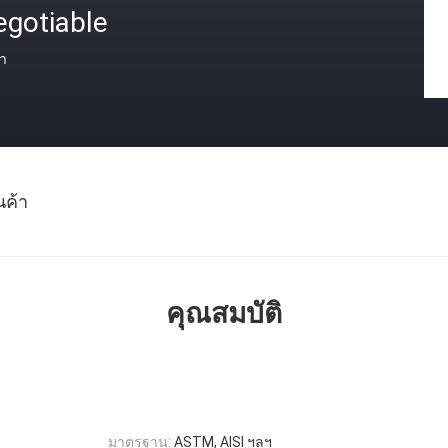
egotiable
า
นค้า
คุณสมบัติ
มาตรฐาน:
ASTM, AISI ฯลฯ