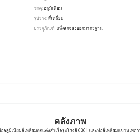
วัสดุ:
อลูมิเนียม
รูปร่าง:
สี่เหลี่ยม
บรรจุุภัณฑ์:
แพ็คเกจส่งออกมาตรฐาน
คลังภาพ
่ออลูมิเนียมสี่เหลี่ยมตกแต่งสำเร็จรูปโรงสี 6061 และท่อสี่เหลี่ยมแขวนเพด