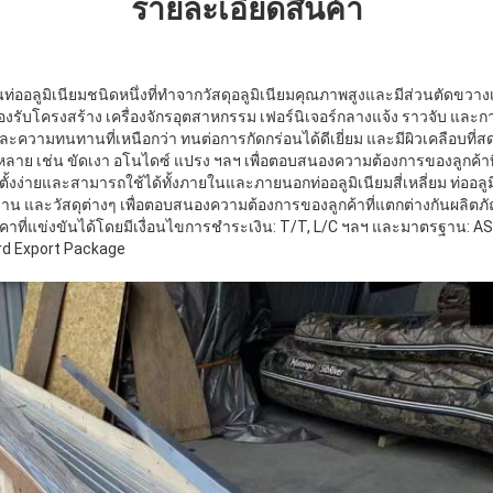
รายละเอียดสินค้า
่ออลูมิเนียมชนิดหนึ่งที่ทำจากวัสดุอลูมิเนียมคุณภาพสูงและมีส่วนตัดขวางเป
รับโครงสร้าง เครื่องจักรอุตสาหกรรม เฟอร์นิเจอร์กลางแจ้ง ราวจับ และการ
และความทนทานที่เหนือกว่า ทนต่อการกัดกร่อนได้ดีเยี่ยม และมีผิวเคลือบที
หลาย เช่น ขัดเงา อโนไดซ์ แปรง ฯลฯ เพื่อตอบสนองความต้องการของลูกค้าที่
ิดตั้งง่ายและสามารถใช้ได้ทั้งภายในและภายนอกท่ออลูมิเนียมสี่เหลี่ยม ท่ออลูมิเ
าน และวัสดุต่างๆ เพื่อตอบสนองความต้องการของลูกค้าที่แตกต่างกันผลิตภัณฑ
าที่แข่งขันได้โดยมีเงื่อนไขการชำระเงิน: T/T, L/C ฯลฯ และมาตรฐาน: A
rd Export Package
ฝากข้อความ
เราจะโทรกลับหาคุณเร็ว ๆ นี้!