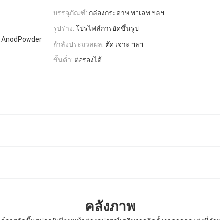
บรรจุภัณฑ์:
กล่องกระดาษ พาเลท ฯลฯ
รูปร่าง:
โปรไฟล์การอัดขึ้นรูป
บ AnodPowder
กำลังประมวลผล:
ตัด เจาะ ฯลฯ
ขั้นต่ำ:
ต่อรองได้
คลังภาพ