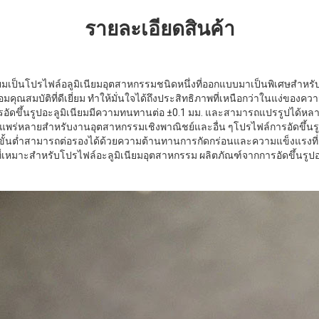
รายละเอียดสินค้า
นียมเป็นโปรไฟล์อลูมิเนียมอุตสาหกรรมชนิดหนึ่งที่ออกแบบมาเป็นพิเศษสำห
อมคุณสมบัติที่ดีเยี่ยม ทำให้มั่นใจได้ถึงประสิทธิภาพที่เหนือกว่าในแง่ขอ
ขึ้นรูปอะลูมิเนียมมีความทนทานต่อ ±0.1 มม. และสามารถแปรรูปได้หลายว
งแพร่หลายสำหรับงานอุตสาหกรรมเชิงพาณิชย์และอื่น ๆโปรไฟล์การอัดขึ้นร
ขั้นต่ำสามารถต่อรองได้ด้วยความต้านทานการกัดกร่อนและความแข็งแรงที่เ
อกที่เหมาะสำหรับโปรไฟล์อะลูมิเนียมอุตสาหกรรม ผลิตภัณฑ์จากการอัดขึ้นรูปอ