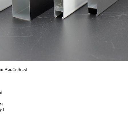
ยม
: ชื่อผลิตภัณฑ์
ฑ์
รม
รูป