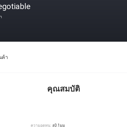
egotiable
า
นค้า
คุณสมบัติ
ความอดทน:
±0.1มม