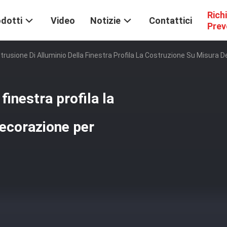
Rich
dotti
Video
Notizie
Contattici
Prev
strusione Di Alluminio Della Finestra Profila La Costruzione Su Misura D
 finestra profila la
decorazione per